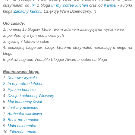
otrzymałam od
Ilki
z bloga
In my coffee kitchen
oraz od
Karmel
- autorki
bloga
Zapachy kuchni
. Dziękuję Wam Dziewczyny! :)
Oto zasady:
1. nominuj 15 blogów, które Twoim zdaniem zasługują na wyróżnienie
2. poinformuj o tym nominowanych
3. ujawnij 7 faktów o sobie
4. podziękuj blogerowi, dzięki któremu otrzymałeś nominację u niego na
blogu
5. pokaż nagrodę Versatile Blogger Award u siebie na blogu
Nominowane blogi:
1.
Domowe wypieki
2. In my coffee kitchen
3.
Pyszna kuchnia
4.
Dzieje kuchennej Wiewióry
5.
Mój kuchenny świat
6.
Just my delicious
7.
Arabeska waniliowa
8. Book me a cookie
9.
Mała cukierenka
10.
Filozofia smaku