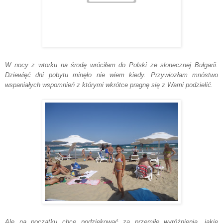
W nocy z wtorku na środę wróciłam do Polski ze słonecznej Bułgarii.
Dziewięć dni pobytu minęło nie wiem kiedy. Przywiozłam mnóstwo
wspaniałych wspomnień z którymi wkrótce pragnę się z Wami podzielić.
Ale na początku chcę podziękować za przemiłe wyróżnienia, jakie