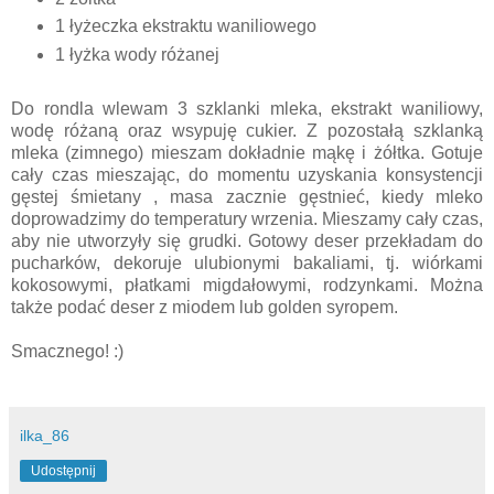
1 łyżeczka ekstraktu waniliowego
1 łyżka wody różanej
Do rondla wlewam 3 szklanki mleka, ekstrakt waniliowy,
wodę różaną oraz wsypuję cukier. Z pozostałą szklanką
mleka (zimnego) mieszam dokładnie mąkę i żółtka. Gotuje
cały czas mieszając, do momentu uzyskania konsystencji
gęstej śmietany , masa zacznie gęstnieć, kiedy mleko
doprowadzimy do temperatury wrzenia. Mieszamy cały czas,
aby nie utworzyły się grudki. Gotowy deser przekładam do
pucharków, dekoruje ulubionymi bakaliami, tj. wiórkami
kokosowymi, płatkami migdałowymi, rodzynkami. Można
także podać deser z miodem lub golden syropem.
Smacznego! :)
ilka_86
Udostępnij