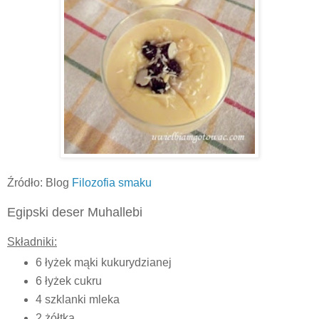
Źródło: Blog
Filozofia smaku
Egipski deser Muhallebi
Składniki:
6 łyżek mąki kukurydzianej
6 łyżek cukru
4 szklanki mleka
2 żółtka