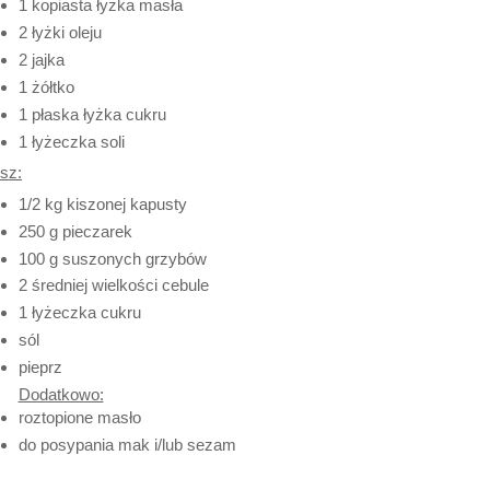
1 kopiasta łyżka masła
2 łyżki oleju
2 jajka
1 żółtko
1 płaska łyżka cukru
1 łyżeczka soli
sz:
1/2 kg kiszonej kapusty
250 g pieczarek
100 g suszonych grzybów
2 średniej wielkości cebule
1 łyżeczka cukru
sól
pieprz
Dodatkowo:
roztopione masło
do posypania mak i/lub sezam