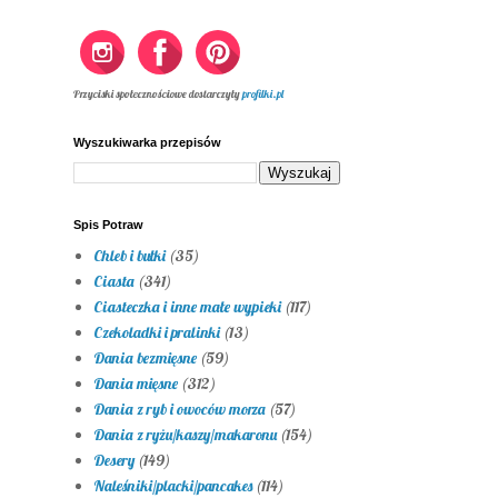
Przyciski społecznościowe dostarczyły
profilki.pl
Wyszukiwarka przepisów
Spis Potraw
Chleb i bułki
(35)
Ciasta
(341)
Ciasteczka i inne małe wypieki
(117)
Czekoladki i pralinki
(13)
Dania bezmięsne
(59)
Dania mięsne
(312)
Dania z ryb i owoców morza
(57)
Dania z ryżu/kaszy/makaronu
(154)
Desery
(149)
Naleśniki/placki/pancakes
(114)