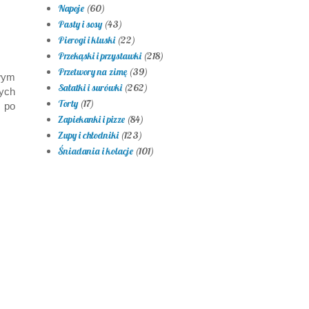
Napoje
(60)
Pasty i sosy
(43)
Pierogi i kluski
(22)
Przekąski i przystawki
(218)
Przetwory na zimę
(39)
wym
Sałatki i surówki
(262)
ych
Torty
(17)
z po
Zapiekanki i pizze
(84)
Zupy i chłodniki
(123)
Śniadania i kolacje
(101)