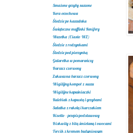
Smażone grzyby suszone
Kora orzechowa
Śledzie po kaszubsku
Świąteczne muffinki Renifery
Wuzetka (Ciasto WZ)
Śledzie z rodzynkami
Śledzie pod pierzynką
Galaretka w pomarańczy
Barszcz czerwony
Zakwas na barszcz czerwony
Wigilijny kompot z suszu
Wigilijne kapuśniaczki
Kulebiak z kapustą i grzybami
Sałatka z rukolą i kurczakiem
Risotto - przepis podstawowy
Biskwity z bitą śmietaną i owocami
Torcik z kremem budyniowym