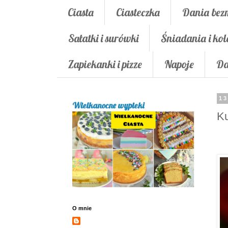
Ciasta
Ciasteczka
Dania bez
Sałatki i surówki
Śniadania i kol
Zapiekanki i pizze
Napoje
Da
13
Wielkanocne wypieki
Ku
O mnie