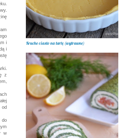
ku.
wy.
zinę
wam
nego
am i
Kruche ciasto na tartę (wytrawne)
dą i
ustę
rki.
ę z
em,
rach
ałej
 od
m do
nym
y w