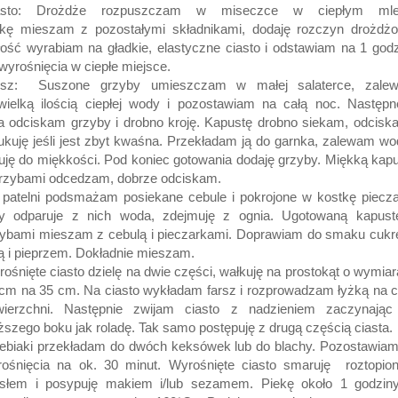
asto: Drożdże rozpuszczam w miseczce w ciepłym mle
kę mieszam z pozostałymi składnikami, dodaję rozczyn drożdżo
ość wyrabiam na gładkie, elastyczne ciasto i odstawiam na 1 god
wyrośnięcia w ciepłe miejsce.
rsz: Suszone grzyby umieszczam w małej salaterce, zale
wielką ilością ciepłej wody i pozostawiam na całą noc. Następ
a odciskam grzyby i drobno kroję. Kapustę drobno siekam, odcisk
ukuję jeśli jest zbyt kwaśna. Przekładam ją do garnka, zalewam wo
uję do miękkości. Pod koniec gotowania dodaję grzyby. Miękką kap
rzybami odcedzam, dobrze odciskam.
patelni podsmażam posiekane cebule i pokrojone w kostkę piecza
y odparuje z nich woda, zdejmuję z ognia. Ugotowaną kapust
zybami mieszam z cebulą i pieczarkami. Doprawiam do smaku cukr
ą i pieprzem. Dokładnie mieszam.
ośnięte ciasto dzielę na dwie części, wałkuję na prostokąt o wymia
cm na 35 cm. Na ciasto wykładam farsz i rozprowadzam łyżką na c
wierzchni. Następnie zwijam ciasto z nadzieniem zaczynając
ższego boku jak roladę. Tak samo postępuję z drugą częścią ciasta.
ebiaki przekładam do dwóch keksówek lub do blachy. Pozostawia
rośnięcia na ok. 30 minut. Wyrośnięte ciasto smaruję roztopio
słem i posypuję makiem i/lub sezamem. Piekę około 1 godzin