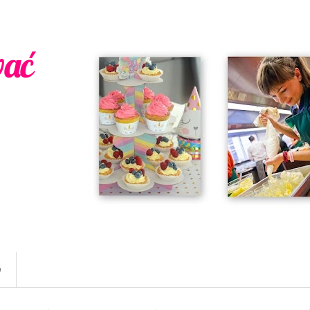
wać
w