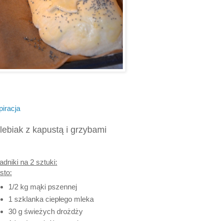
piracja
lebiak z kapustą i grzybami
adniki na 2 sztuki:
sto:
1/2 kg mąki pszennej
1 szklanka ciepłego mleka
30 g świeżych drożdży