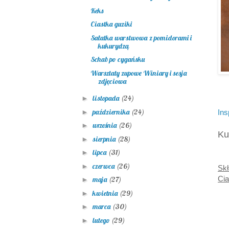
Keks
Ciastka guziki
Sałatka warstwowa z pomidorami i
kukurydzą
Schab po cygańsku
Warsztaty zupowe Winiary i sesja
zdjęciowa
listopada
(24)
►
października
(24)
►
Ins
września
(26)
►
Ku
sierpnia
(28)
►
lipca
(31)
►
czerwca
(26)
►
Skł
Cia
maja
(27)
►
kwietnia
(29)
►
marca
(30)
►
lutego
(29)
►