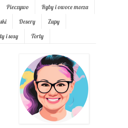
Pieczywo
Ryby i owoce morza
ski
Desery
Zupy
ty i sosy
Torty