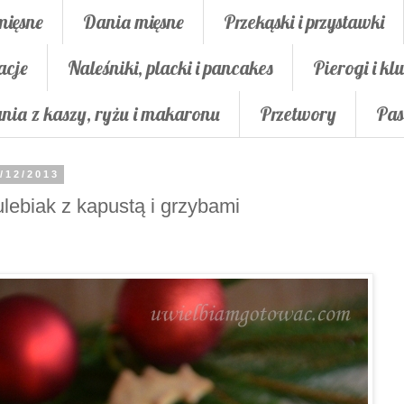
mięsne
Dania mięsne
Przekąski i przystawki
acje
Naleśniki, placki i pancakes
Pierogi i klu
nia z kaszy, ryżu i makaronu
Przetwory
Pas
/12/2013
lebiak z kapustą i grzybami