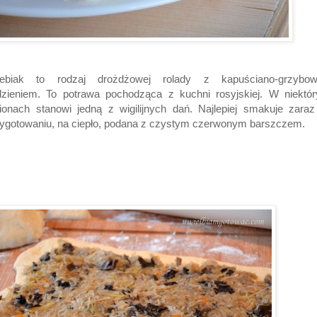
lebiak to rodzaj drożdżowej rolady z kapuściano-grzybo
dzieniem. To potrawa pochodząca z kuchni rosyjskiej. W niektór
ionach stanowi jedną z wigilijnych dań. Najlepiej smakuje zara
ygotowaniu, na ciepło, podana z czystym czerwonym barszczem.