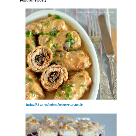
Popularne posty
Roladki ze schabu duszone w sosie