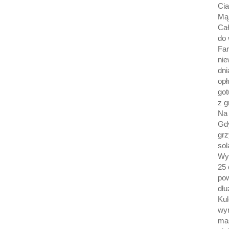
Ci
Mą
Cał
do 
Fa
nie
dni
opł
got
z g
Na 
Gd
gr
sol
Wyr
25 
po
dłu
Kul
wy
ma