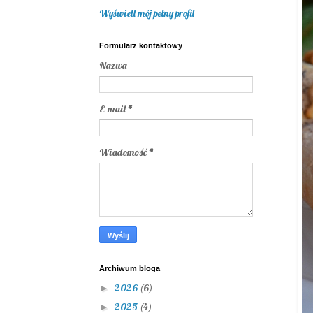
Wyświetl mój pełny profil
Formularz kontaktowy
Nazwa
E-mail
*
Wiadomość
*
Archiwum bloga
2026
(6)
►
2025
(4)
►