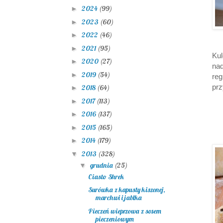
2024
(99)
►
2023
(60)
►
2022
(46)
►
2021
(95)
►
Ku
2020
(27)
►
na
2019
(54)
►
reg
prz
2018
(64)
►
2017
(113)
►
2016
(137)
►
2015
(165)
►
2014
(179)
►
2013
(328)
▼
grudnia
(25)
▼
Ciasto Shrek
Surówka z kapusty kiszonej,
marchwi i jabłka
Pieczeń wieprzowa z sosem
pieczeniowym