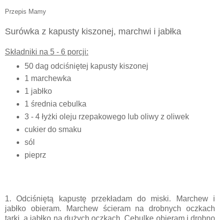
Przepis Mamy
Surówka z kapusty kiszonej, marchwi i jabłka
Składniki na 5 - 6 porcji:
50 dag odciśniętej kapusty kiszonej
1 marchewka
1 jabłko
1 średnia cebulka
3 - 4 łyżki oleju rzepakowego lub oliwy z oliwek
cukier do smaku
sól
pieprz
1. Odciśniętą kapustę przekładam do miski. Marchew i
jabłko obieram. Marchew ścieram na drobnych oczkach
tarki, a jabłko na dużych oczkach. Cebulkę obieram i drobno