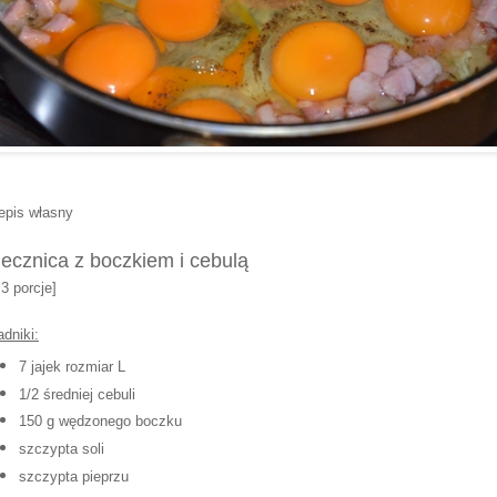
epis własny
jecznica z boczkiem i cebulą
 3 porcje]
adniki:
7 jajek rozmiar L
1/2 średniej cebuli
150 g wędzonego boczku
szczypta soli
szczypta pieprzu