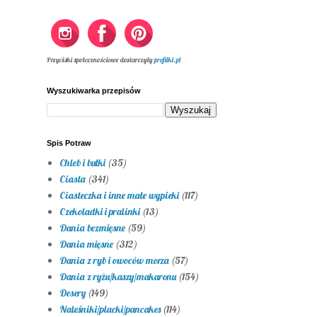
Przyciski społecznościowe dostarczyły
profilki.pl
Wyszukiwarka przepisów
Spis Potraw
Chleb i bułki
(35)
Ciasta
(341)
Ciasteczka i inne małe wypieki
(117)
Czekoladki i pralinki
(13)
Dania bezmięsne
(59)
Dania mięsne
(312)
Dania z ryb i owoców morza
(57)
Dania z ryżu/kaszy/makaronu
(154)
Desery
(149)
Naleśniki/placki/pancakes
(114)