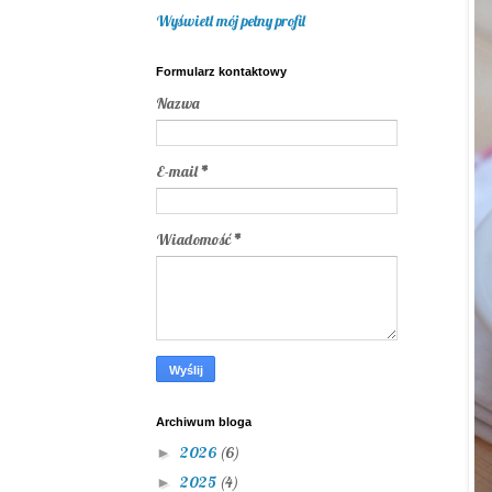
Wyświetl mój pełny profil
Formularz kontaktowy
Nazwa
E-mail
*
Wiadomość
*
Archiwum bloga
2026
(6)
►
2025
(4)
►