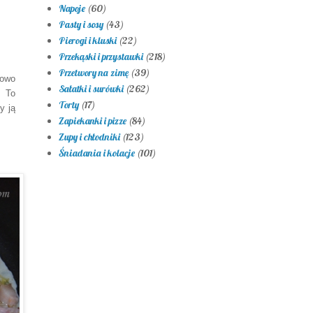
Napoje
(60)
Pasty i sosy
(43)
Pierogi i kluski
(22)
Przekąski i przystawki
(218)
Przetwory na zimę
(39)
kowo
Sałatki i surówki
(262)
. To
Torty
(17)
y ją
Zapiekanki i pizze
(84)
Zupy i chłodniki
(123)
Śniadania i kolacje
(101)