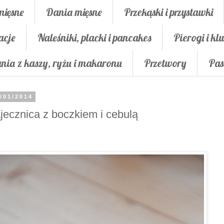
mięsne
Dania mięsne
Przekąski i przystawki
acje
Naleśniki, placki i pancakes
Pierogi i klu
nia z kaszy, ryżu i makaronu
Przetwory
Pas
/01/2014
jecznica z boczkiem i cebulą