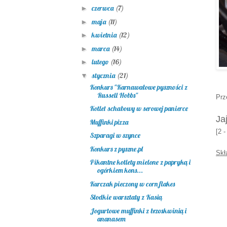
czerwca
(7)
►
maja
(11)
►
kwietnia
(12)
►
marca
(14)
►
lutego
(16)
►
stycznia
(21)
▼
Konkurs "Karnawałowe pyszności z
Russell Hobbs"
Prz
Kotlet schabowy w serowej panierce
Ja
Muffinki pizza
[2 -
Szparagi w szynce
Konkurs z pyszne.pl
Skł
Pikantne kotlety mielone z papryką i
ogórkiem kons...
Kurczak pieczony w corn flakes
Słodkie warsztaty z Kasią
Jogurtowe muffinki z brzoskwinią i
ananasem