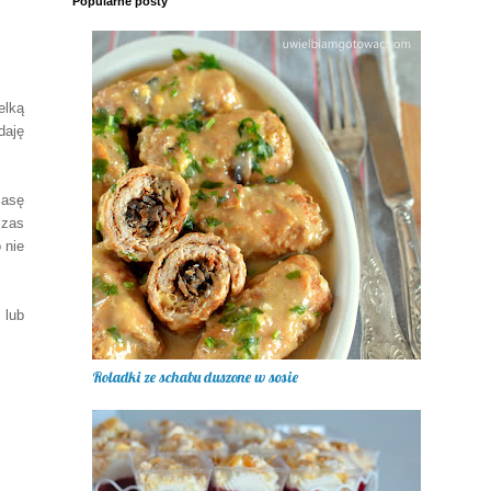
Popularne posty
elką
daję
masę
czas
 nie
 lub
Roladki ze schabu duszone w sosie