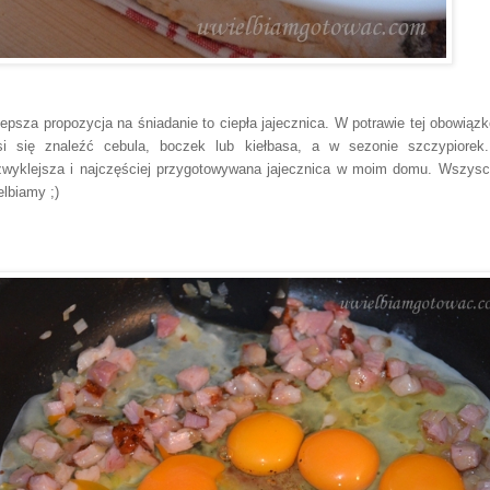
lepsza propozycja na śniadanie to ciepła jajecznica. W potrawie tej obowiąz
i się znaleźć cebula, boczek lub kiełbasa, a w sezonie szczypiorek
zwyklejsza i najczęściej przygotowywana jajecznica w moim domu. Wszysc
elbiamy ;)