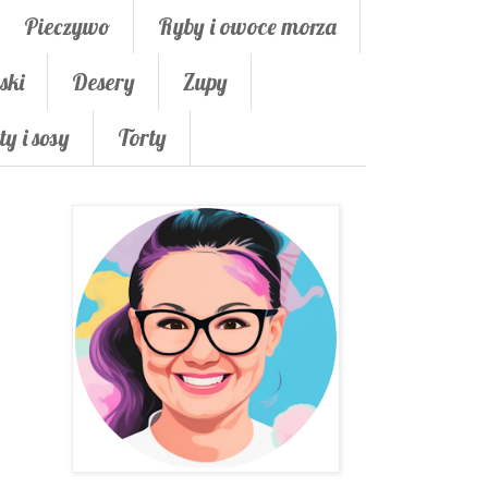
Pieczywo
Ryby i owoce morza
ski
Desery
Zupy
ty i sosy
Torty