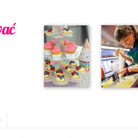
wać
w