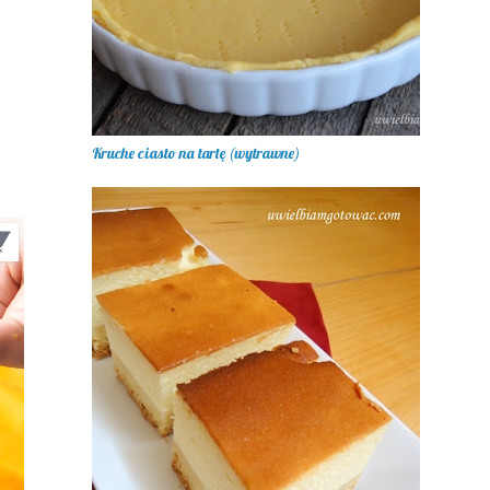
Kruche ciasto na tartę (wytrawne)