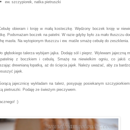
ew. szczypiorek, natka pietruszki
Cebulę obieram i kroję w małą kosteczkę. Wędzony boczek kroję w niewi
tkę. Podsmażam boczek na patelni. W razie gdyby było za mało tłuszczu do
chę masła. Na wytopionym tłuszczu i ew. maśle smażę cebulę do zeszklenia.
Do głębokiego talerza wybijam jajka. Dodaję sól i pieprz. Wylewam jajeczną 
patelnię z boczkiem i cebulą. Smażę na niewielkim ogniu, co jakiś 
szając drewnianą łopatką, aż do ścięcia jajek. Należy uważać, aby za bardzo
esuszyć jajek.
Gorącą jajecznicę wykładam na talerz, posypuję posiekanym szczypiorkiem
ką pietruszki. Podaję ze świeżym pieczywem.
cznego! :)