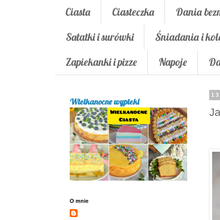
Ciasta
Ciasteczka
Dania bez
Sałatki i surówki
Śniadania i kol
Zapiekanki i pizze
Napoje
Da
13
Wielkanocne wypieki
Ja
O mnie