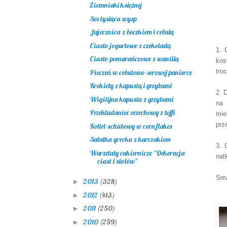
Ziemniaki księżnej
Sos tysiąca wysp
Jajecznica z boczkiem i cebulą
Ciasto jogurtowe z czekoladą
1. 
Ciasto pomarańczowe z wanilią
kos
tro
Pieczeń w cebulowo-serowej panierce
Krokiety z kapustą i grzybami
2. 
Wigilijna kapusta z grzybami
na 
Przekładaniec orzechowy z toffi
mie
prz
Kotlet schabowy w corn flakes
Sałatka grecka z kurczakiem
3. 
Warsztaty cukiernicze "Dekoracja
nat
ciast i stołów"
Sma
2013
(328)
►
2012
(413)
►
2011
(250)
►
2010
(259)
►