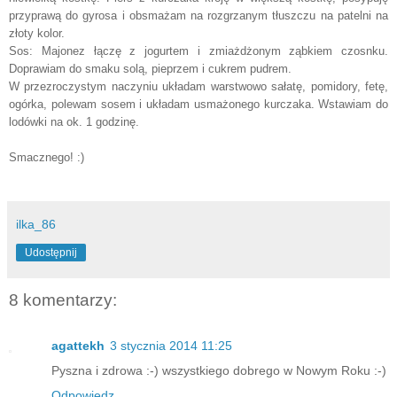
przyprawą do gyrosa i obsmażam na rozgrzanym tłuszczu na patelni na
złoty kolor.
Sos: Majonez łączę z jogurtem i zmiażdżonym ząbkiem czosnku.
Doprawiam do smaku solą, pieprzem i cukrem pudrem.
W przezroczystym naczyniu układam warstwowo sałatę, pomidory, fetę,
ogórka, polewam sosem i układam usmażonego kurczaka. Wstawiam do
lodówki na ok. 1 godzinę.
Smacznego! :)
ilka_86
Udostępnij
8 komentarzy:
agattekh
3 stycznia 2014 11:25
Pyszna i zdrowa :-) wszystkiego dobrego w Nowym Roku :-)
Odpowiedz