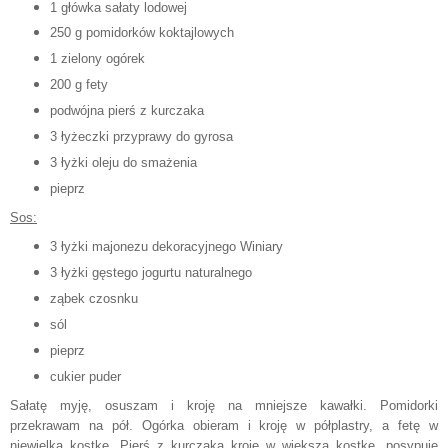
1 główka sałaty lodowej
250 g pomidorków koktajlowych
1 zielony ogórek
200 g fety
podwójna pierś z kurczaka
3 łyżeczki przyprawy do gyrosa
3 łyżki oleju do smażenia
pieprz
Sos:
3 łyżki majonezu dekoracyjnego Winiary
3 łyżki gęstego jogurtu naturalnego
ząbek czosnku
sól
pieprz
cukier puder
Sałatę myję, osuszam i kroję na mniejsze kawałki. Pomidorki
przekrawam na pół. Ogórka obieram i kroję w półplastry, a fetę w
niewielką kostkę. Pierś z kurczaka kroję w większą kostkę, posypuję