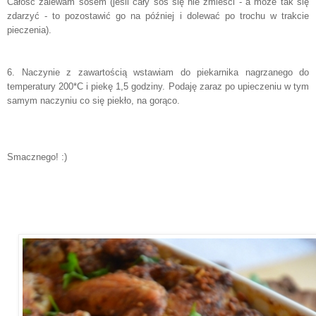
Całość zalewam sosem (jeśli cały sos się nie zmieści - a może tak się
zdarzyć - to pozostawić go na później i dolewać po trochu w trakcie
pieczenia).
6. Naczynie z zawartością wstawiam do piekarnika nagrzanego do
temperatury 200*C i piekę 1,5 godziny. Podaję zaraz po upieczeniu w tym
samym naczyniu co się piekło, na gorąco.
Smacznego! :)