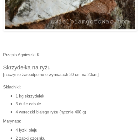
Przepis Agnieszki K.
Skrzydełka na ryżu
[naczynie żaroodporne o wymiarach 30 cm na 20cm]
Składniki:
1 kg skrzydełek
3 duże cebule
4 woreczki białego ryżu (łącznie 400 g)
Marynata:
4 łyżki oleju
2 ząbki czosnku