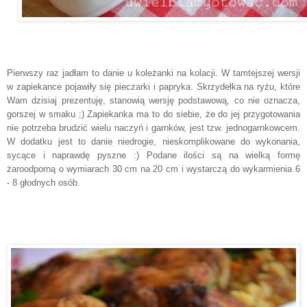
Pierwszy raz jadłam to danie u koleżanki na kolacji. W tamtejszej wersji
w zapiekance pojawiły się pieczarki i papryka. Skrzydełka na ryżu, które
Wam dzisiaj prezentuję, stanowią wersję podstawową, co nie oznacza,
gorszej w smaku ;) Zapiekanka ma to do siebie, że do jej przygotowania
nie potrzeba brudzić wielu naczyń i garnków, jest tzw. jednogarnkowcem.
W dodatku jest to danie niedrogie, nieskomplikowane do wykonania,
sycące i naprawdę pyszne :) Podane ilości są na wielką formę
żaroodporną o wymiarach 30 cm na 20 cm i wystarczą do wykarmienia 6
- 8 głodnych osób.