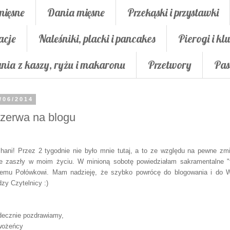
mięsne
Dania mięsne
Przekąski i przystawki
acje
Naleśniki, placki i pancakes
Pierogi i klu
nia z kaszy, ryżu i makaronu
Przetwory
Pas
/06/2014
zerwa na blogu
hani! Przez 2 tygodnie nie było mnie tutaj, a to ze względu na pewne zm
ie zaszły w moim życiu. W minioną sobotę powiedziałam sakramentalne "
emu Połówkowi. Mam nadzieję, że szybko powrócę do blogowania i do 
dzy Czytelnicy :)
decznie pozdrawiamy,
wożeńcy