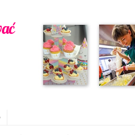
wać
w