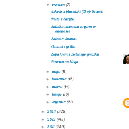
czerwca
(7)
▼
Szkockie placuszki (Drop Scones)
Pesto z bazylii
Sałatka owocowa z ryżem w
ananasie
Sałatka Ananas
Ananas z grilla
Zupa krem z zielonego groszku
Przerwa na blogu
maja
(11)
►
kwietnia
(12)
►
marca
(14)
►
lutego
(16)
►
stycznia
(21)
►
2013
(328)
►
2012
(413)
►
2011
(250)
►