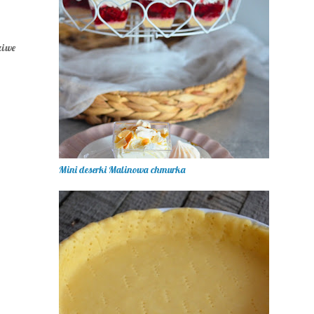
ziwe
Mini deserki Malinowa chmurka