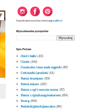
Przyciski społecznościowe dostarczyły
profilki.pl
Wyszukiwarka przepisów
Spis Potraw
Chleb i bułki
(35)
Ciasta
(341)
Ciasteczka i inne małe wypieki
(117)
Czekoladki i pralinki
(13)
Dania bezmięsne
(59)
Dania mięsne
(312)
Dania z ryb i owoców morza
(57)
Dania z ryżu/kaszy/makaronu
(154)
Desery
(149)
Naleśniki/placki/pancakes
(114)