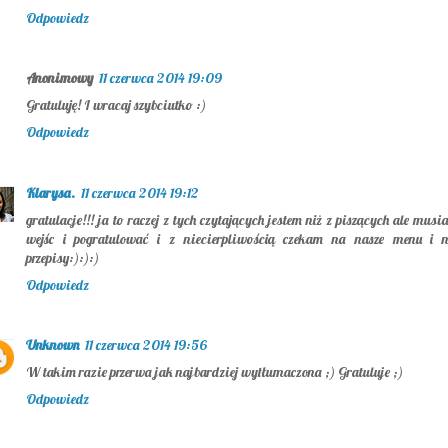
Odpowiedz
Anonimowy
11 czerwca 2014 19:09
Gratuluję! I wracaj szybciutko :)
Odpowiedz
Klarysa.
11 czerwca 2014 19:12
gratulacje!!! ja to raczej z tych czytających jestem niż z piszących ale mus
wejśc i pogratulować i z niecierpliwością czekam na nasze menu i 
przepisy:):):)
Odpowiedz
Unknown
11 czerwca 2014 19:56
W takim razie przerwa jak najbardziej wytłumaczona ;) Gratuluje ;)
Odpowiedz