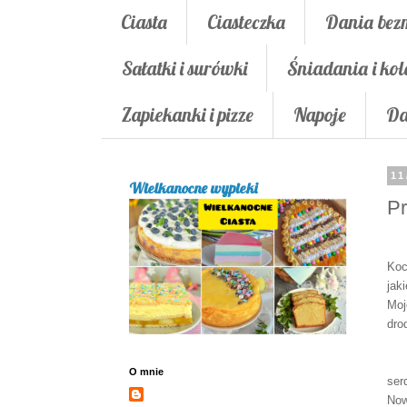
Ciasta
Ciasteczka
Dania bez
Sałatki i surówki
Śniadania i kol
Zapiekanki i pizze
Napoje
Da
11
Wielkanocne wypieki
Pr
Koc
jak
Moj
dro
O mnie
ser
No