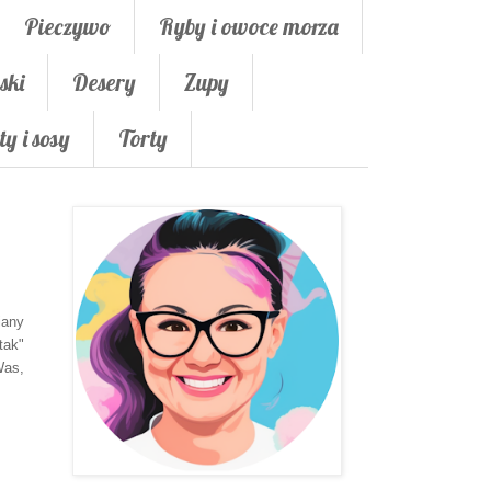
Pieczywo
Ryby i owoce morza
ski
Desery
Zupy
ty i sosy
Torty
iany
tak"
Was,