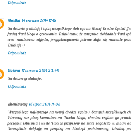
Odpowiedz
Monika
14 czerwca 2014 17:18
Serdecznie gratuluję i życzę wszystkiego dobrego na Nowej Drodze Życia! Je
fanką Pani blogu o gotowaniu. Dzięki temu, że wszystko dokładnie Pani opi
oraz zamieszcza zdjęcia, przygotowywanie potraw staje się znacznie prost
Dziękuję :)
Odpowiedz
Bożena
17 czerwca 2014 23:48
Serdeczne gratulacje.
Odpowiedz
Anonimowy
15 lipca 2014 11:33
Wszystkiego najlepszego na nowej drodze życia:) Samych szczęśliwych ch
Pierwszy raz piszę komentarz na Twoim blogu, chociaż czytam go prawi
początku istnienia i wiele Twoich przepisów na stałe zagościło w moim d
Szczególnie dziękuję za przepisy na biszkopt podstawowy, idealną po