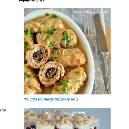
Popularne posty
Roladki ze schabu duszone w sosie
zień