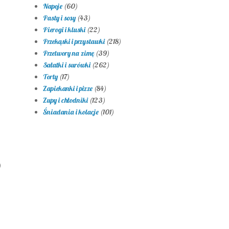
Napoje
(60)
Pasty i sosy
(43)
Pierogi i kluski
(22)
Przekąski i przystawki
(218)
Przetwory na zimę
(39)
Sałatki i surówki
(262)
Torty
(17)
Zapiekanki i pizze
(84)
Zupy i chłodniki
(123)
Śniadania i kolacje
(101)
)