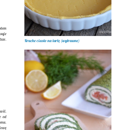
stem
suje
sze.
Kruche ciasto na tartę (wytrawne)
wil.
e od
omu.
lewę