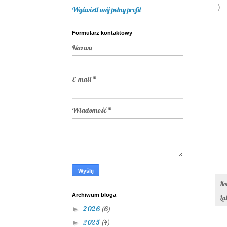
:)
Wyświetl mój pełny profil
Formularz kontaktowy
Nazwa
E-mail
*
Wiadomość
*
Il
Archiwum bloga
La
2026
(6)
►
2025
(4)
►