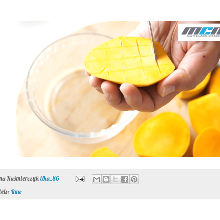
ona Kuśmierczyk
ilka_86
bels:
Inne