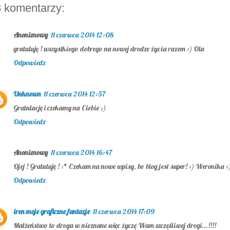
 komentarzy:
Anonimowy
11 czerwca 2014 12:08
gratuluję ! wszystkiego dobrego na nowej drodze życia razem :) Ola
Odpowiedz
Unknown
11 czerwca 2014 12:57
Gratulację i czekamy na Ciebie ;)
Odpowiedz
Anonimowy
11 czerwca 2014 16:47
Ojej ! Gratuluję ! :* Czekam na nowe wpisy, bo blog jest super! :) Weronika :
Odpowiedz
iren moje graficzne fantazje
11 czerwca 2014 17:09
Małżeństwo to droga w nieznane więc życzę Wam szczęśliwej drogi...!!!!