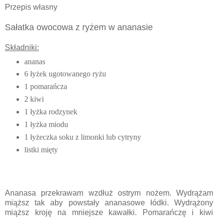
Przepis własny
Sałatka owocowa z ryżem w ananasie
Składniki:
ananas
6 łyżek ugotowanego ryżu
1 pomarańcza
2 kiwi
1 łyżka rodzynek
1 łyżka miodu
1 łyżeczka soku z limonki lub cytryny
listki mięty
Ananasa przekrawam wzdłuż ostrym nożem. Wydrążam
miąższ tak aby powstały ananasowe łódki. Wydrążony
miąższ kroję na mniejsze kawałki. Pomarańczę i kiwi