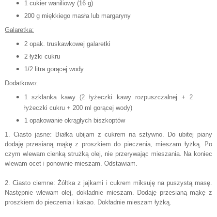
1 cukier waniliowy (16 g)
200 g miękkiego masła lub margaryny
Galaretka:
2 opak. truskawkowej galaretki
2 łyżki cukru
1/2 litra gorącej wody
Dodatkowo:
1 szklanka kawy (2 łyżeczki kawy rozpuszczalnej + 2
łyżeczki cukru + 200 ml gorącej wody)
1 opakowanie okrągłych biszkoptów
1. Ciasto jasne: Białka ubijam z cukrem na sztywno. Do ubitej piany
dodaję przesianą mąkę z proszkiem do pieczenia, mieszam łyżką. Po
czym wlewam cienką strużką olej, nie przerywając mieszania. Na koniec
wlewam ocet i ponownie mieszam. Odstawiam.
2. Ciasto ciemne: Żółtka z jajkami i cukrem miksuję na puszystą masę.
Następnie wlewam olej, dokładnie mieszam. Dodaję przesianą mąkę z
proszkiem do pieczenia i kakao. Dokładnie mieszam łyżką.