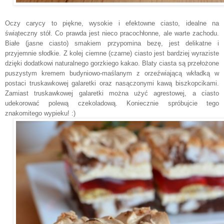
Oczy carycy to piękne,
wysokie i
efektowne
ciasto, idealne na
świąteczny stół. Co prawda jest nieco pracochłonne, ale warte zachodu.
Białe (jasne ciasto) smakiem przypomina bezę, jest delikatne i
przyjemnie słodkie. Z kolej ciemne (czarne) ciasto jest bardziej wyraziste
dzięki dodatkowi naturalnego gorzkiego kakao. Blaty ciasta są przełożone
puszystym kremem budyniowo-maślanym z orzeźwiającą wkładką w
postaci truskawkowej galaretki oraz nasączonymi kawą biszkopcikami.
Zamiast truskawkowej galaretki można użyć agrestowej, a ciasto
udekorować polewą czekoladową.
Koniecznie spróbujcie tego
znakomitego wypieku! :)