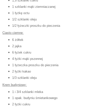
1,5 szklanki cukru
1 szklanki mąki ziemniaczanej
1 łyżkę octu
1/2 szklanki oleju
1/2 łyżeczki proszku do pieczenia
Ciasto ciemne:
6 żółtek
2 jajka
6 łyżek cukru
4 łyżki mąki pszennej
1 łyżeczka prosz
ku do pieczenia
2 łyżki kakao
1/3 szklanki oleju
Krem budyniowy:
1 i 3/4 szklanki mleka
1 opak. budyniu śmietankowego
2 łyżki cukru