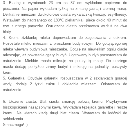
3. Blachę o wymiarach 23 cm na 37 cm wykładam papierem do
pieczenia. Na papier wykładam łyżką na zmianę jasną i ciemną masę.
Delikatnie mieszam dwukolorowe ciasta wykałaczką tworząc esy-floresy.
Wstawiam do nagrzanego do 180*C piekarnika i piekę około 40 minut do
tzw. suchego patyczka. Ostudzone ciasto przekrawam wzdłuż na dwa
blaty.
4. Krem: Szklankę mleka doprowadzam do zagotowania z cukrem.
Pozostałe mleko mieszam z proszkiem budyniowym. Do gotującego się
mleka wlewam budyniową mieszankę. Gotuję na niewielkim ogniu ciągle
mieszając, aż powstanie gęsty budyń. Ugotowany budyń pozostawiam do
ostudzenia. Miękkie masło miksuję na puszystą masę. Do utartego
masła dodaję po łyżce zimny budyń i miksuję na jednolity, puszysty
krem.
5. Galaretka: Obydwie galaretki rozpuszczam w 2 szklankach gorącej
wody, dodaję 2 łyżki cukru i dokładnie mieszam. Odstawiam do
ostudzenia.
6. Ułożenie ciasta: Blat ciasta smaruję połową kremu. Przykrywam
biszkopcikami nasączonymi kawą. Wykładam tężejącą galaretkę i resztę
kremu. Na wierzch kładę drugi blat ciasta. Wstawiam do lodówki do
schłodzenia.
Smacznego! :)