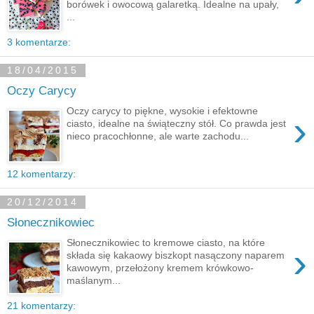
borówek i owocową galaretką. Idealne na upały,
...
3 komentarze:
18/04/2015
Oczy Carycy
Oczy carycy to piękne, wysokie i efektowne
›
ciasto, idealne na świąteczny stół. Co prawda jest
nieco pracochłonne, ale warte zachodu...
12 komentarzy:
20/12/2014
Słonecznikowiec
Słonecznikowiec to kremowe ciasto, na które
›
składa się kakaowy biszkopt nasączony naparem
kawowym, przełożony kremem krówkowo-
maślanym...
21 komentarzy: