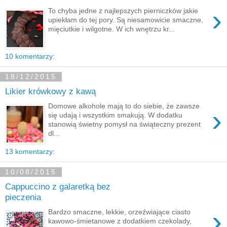
›
To chyba jedne z najlepszych pierniczków jakie
upiekłam do tej pory. Są niesamowicie smaczne,
mięciutkie i wilgotne. W ich wnętrzu kr...
10 komentarzy:
18/12/2015
Likier krówkowy z kawą
Domowe alkohole mają to do siebie, że zawsze
›
się udają i wszystkim smakują. W dodatku
stanowią świetny pomysł na świąteczny prezent
dl...
13 komentarzy:
10/08/2015
Cappuccino z galaretką bez
pieczenia
›
Bardzo smaczne, lekkie, orzeźwiające ciasto
kawowo-śmietanowe z dodatkiem czekolady,