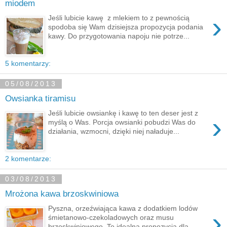
miodem
›
Jeśli lubicie kawę z mlekiem to z pewnością
spodoba się Wam dzisiejsza propozycja podania
kawy. Do przygotowania napoju nie potrze...
5 komentarzy:
05/08/2013
Owsianka tiramisu
Jeśli lubicie owsiankę i kawę to ten deser jest z
›
myślą o Was. Porcja owsianki pobudzi Was do
działania, wzmocni, dzięki niej naładuje...
2 komentarze:
03/08/2013
Mrożona kawa brzoskwiniowa
Pyszna, orzeźwiająca kawa z dodatkiem lodów
›
śmietanowo-czekoladowych oraz musu
brzoskwiniowego. To idealna propozycja dla