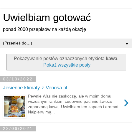
Uwielbiam gotować
ponad 2000 przepisów na każdą okazję
▼
Pokazywanie postów oznaczonych etykietą
kawa
.
Pokaż wszystkie posty
03/10/2022
Jesienne klimaty z Venosa.pl
›
Pewnie Was nie zaskoczę, ale w moim domu
wczesnym rankiem cudownie pachnie świeżo
zaparzoną kawą. Uwielbiam ten zapach i aromat!
Najpierw mą...
22/06/2021