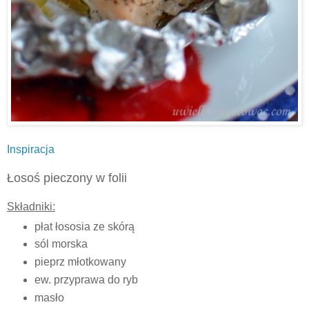
Inspiracja
Łosoś pieczony w folii
Składniki:
płat łososia ze skórą
sól morska
pieprz młotkowany
ew. przyprawa do ryb
masło