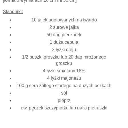
[forma o wymiarach 10 cm na 30 cm]
Składniki:
10 jajek ugotowanych na twardo
2 surowe jajka
50 dag pieczarek
1 duża cebula
2 łyżki oleju
1/2 puszki groszku lub 20 dag mrożonego
groszku
4 łyżki śmietany 18%
4 łyżki majonezu
100 g sera żółtego startego na dużych oczkach
sól
pieprz
ew. pęczek szczypiorku lub natki pietruszki