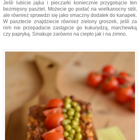
Jeśli lubicie jajka i pieczarki koniecznie przygotujcie ten
bezmięsny pasztet. Możecie go podać na wielkanocny stół,
ale również sprawdzi się jako smaczny dodatek do kanapek.
W pasztecie znajdziecie również zielony groszek, jeśli za
nim nie przepadacie zastąpcie go kukurydzą, marchewką
czy papryką. Smakuje zarówno na ciepło jak i na zimno.