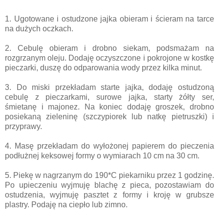
1. Ugotowane i ostudzone jajka obieram i ścieram na tarce
na dużych oczkach.
2. Cebulę obieram i drobno siekam, podsmażam na
rozgrzanym oleju. Dodaję oczyszczone i pokrojone w kostkę
pieczarki, duszę do odparowania wody przez kilka minut.
3. Do miski przekładam starte jajka, dodaję ostudzoną
cebulę z pieczarkami, surowe jajka, starty żółty ser,
śmietanę i majonez. Na koniec dodaję groszek, drobno
posiekaną zieleninę (szczypiorek lub natkę pietruszki) i
przyprawy.
4. Masę przekładam do wyłożonej papierem do pieczenia
podłużnej keksowej formy o wymiarach 10 cm na 30 cm.
5. Piekę w nagrzanym do 190*C piekarniku przez 1 godzinę.
Po upieczeniu wyjmuję blachę z pieca, pozostawiam do
ostudzenia, wyjmuję pasztet z formy i kroję w grubsze
plastry. Podaję na ciepło lub zimno.