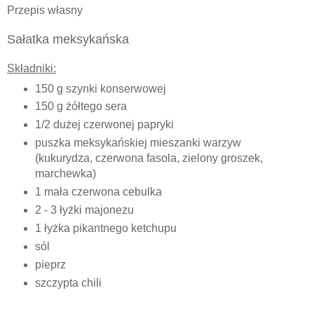
Przepis własny
Sałatka meksykańska
Składniki:
150 g szynki konserwowej
150 g żółtego sera
1/2 dużej czerwonej papryki
puszka meksykańskiej mieszanki warzyw
(kukurydza, czerwona fasola, zielony groszek,
marchewka)
1 mała czerwona cebulka
2 - 3 łyżki majonezu
1 łyżka pikantnego ketchupu
sól
pieprz
szczypta chili