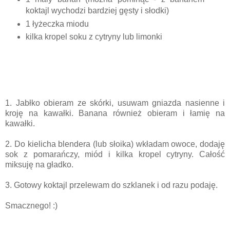
koktajl wychodzi bardziej gęsty i słodki)
1 łyżeczka miodu
kilka kropel soku z cytryny lub limonki
1. Jabłko obieram ze skórki, usuwam gniazda nasienne i
kroję na kawałki. Banana również obieram i łamię na
kawałki.
2. Do kielicha blendera (lub słoika) wkładam owoce, dodaję
sok z pomarańczy, miód i kilka kropel cytryny. Całość
miksuję na gładko.
3. Gotowy koktajl przelewam do szklanek i od razu podaję.
Smacznego! :)