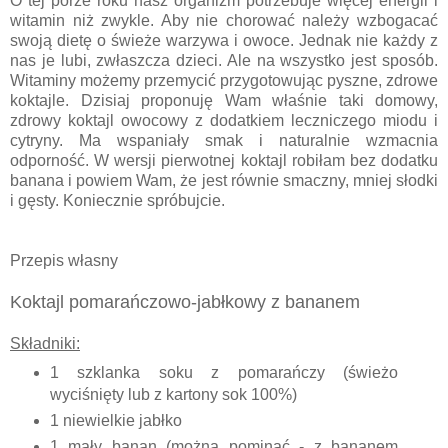
O tej porze roku nasz organizm potrzebuje więcej energii i
witamin niż zwykle. Aby nie chorować należy wzbogacać
swoją dietę o świeże warzywa i owoce. Jednak nie każdy z
nas je lubi, zwłaszcza dzieci. Ale na wszystko jest sposób.
Witaminy możemy przemycić przygotowując pyszne, zdrowe
koktajle. Dzisiaj proponuję Wam właśnie taki domowy,
zdrowy koktajl owocowy z dodatkiem leczniczego miodu i
cytryny. Ma wspaniały smak i naturalnie wzmacnia
odporność. W wersji pierwotnej koktajl robiłam bez dodatku
banana i powiem Wam, że jest równie smaczny, mniej słodki
i gęsty. Koniecznie spróbujcie.
Przepis własny
Koktajl pomarańczowo-jabłkowy z bananem
Składniki:
1 szklanka soku z pomarańczy (świeżo
wyciśnięty lub z kartony sok 100%)
1 niewielkie jabłko
1 mały banan (można pominąć - z bananem