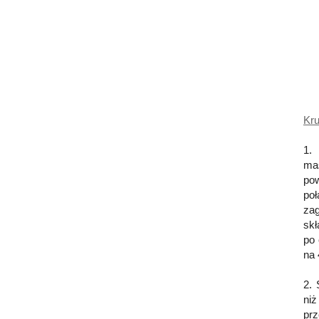
Kru
1.
ma
pow
po
za
skł
po 
na 
2. 
ni
pr