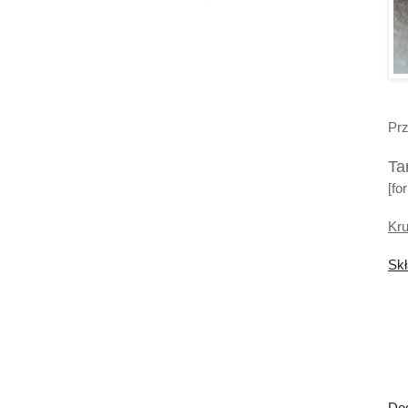
Prz
Ta
[fo
Kru
Skł
Do