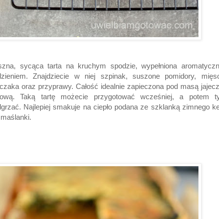
szna, sycąca tarta na kruchym spodzie, wypełniona aromatycz
dzieniem. Znajdziecie w niej szpinak, suszone pomidory, mięs
czaka oraz przyprawy. Całość idealnie zapieczona pod masą jajec
rową. Taką tartę możecie przygotować wcześniej, a potem ty
grzać. Najlepiej smakuje na ciepło podana ze szklanką zimnego ke
 maślanki.