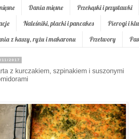
mięsne
Dania mięsne
Przekąski i przystawki
acje
Naleśniki, placki i pancakes
Pierogi i klu
nia z kaszy, ryżu i makaronu
Przetwory
Pas
/11/2017
rta z kurczakiem, szpinakiem i suszonymi
omidorami