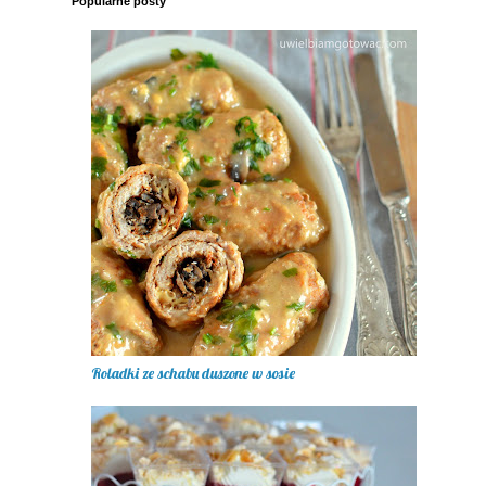
Popularne posty
Roladki ze schabu duszone w sosie