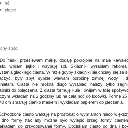
sól
pieprz
chy spód:
 Do miski przesiewam mąkę, dodaję pokrojone na małe kawałec
sło, wbijam jajko i wsypuję sól. Składniki wyrabiam rękoma
stania gładkiego ciasta. W razie gdyby składniki nie chciały się ze 
łączyć, były zbyt sypkie wlewam odrobinę zimnej wody i da
gniatam. Ciasta nie można długo wyrabiać, należy tylko zagni
adniki do połączenia. Z ciasta formuję kulę i owijam w folię spożyw
czym wkładam na 2 godziny lub na całą noc do lodówki. Formę 2
40 cm smaruję cienko masłem i wykładam papierem do pieczenia.
Schłodzone ciasto wałkuję na prostokąt o wymiarach nieco więks
ż dno formy (tak aby można było wylepić brzegi formy ciastem
zekładam do przygotowanej formy. Dociskam ciasto do dna i bo