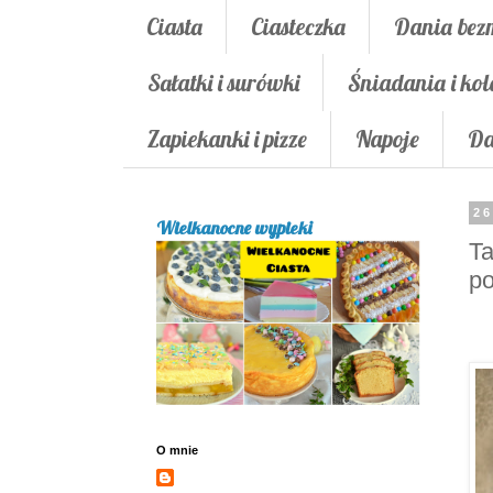
Ciasta
Ciasteczka
Dania bez
Sałatki i surówki
Śniadania i kol
Zapiekanki i pizze
Napoje
Da
26
Wielkanocne wypieki
Ta
p
O mnie