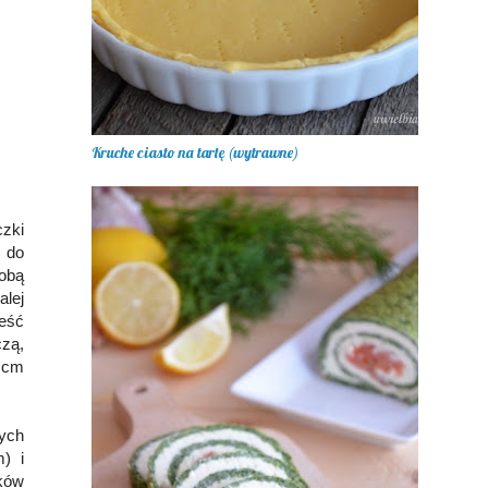
Kruche ciasto na tartę (wytrawne)
zki
 do
sobą
lej
eść
czą,
5 cm
zych
) i
ków