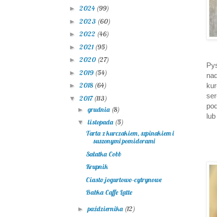
2024
(99)
►
2023
(60)
►
2022
(46)
►
2021
(95)
►
2020
(27)
►
Py
2019
(54)
►
na
2018
(64)
kur
►
se
2017
(113)
▼
pod
grudnia
(8)
►
lub
listopada
(5)
▼
Tarta z kurczakiem, szpinakiem i
suszonymi pomidorami
Sałatka Cobb
Krupnik
Ciasto jogurtowo-cytrynowe
Babka Caffe Latte
października
(12)
►