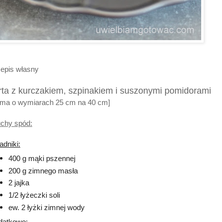
epis własny
rta z kurczakiem, szpinakiem i suszonymi pomidorami
rma o wymiarach 25 cm na 40 cm]
chy spód:
adniki:
400 g mąki pszennej
200 g zimnego masła
2 jajka
1/2 łyżeczki soli
ew. 2 łyżki zimnej wody
datkowo: