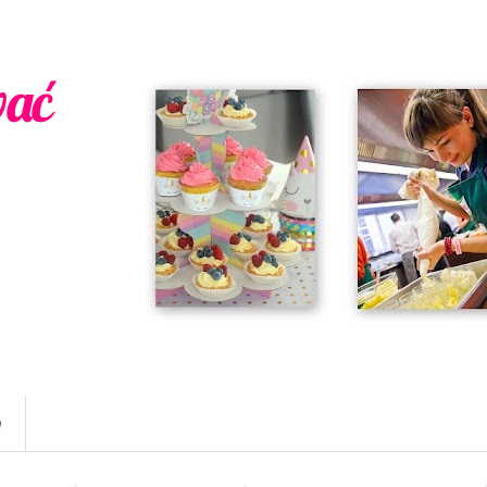
wać
w