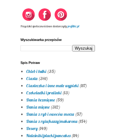
Przyciski społecznościowe dostarczyły
profilki.pl
Wyszukiwarka przepisów
Spis Potraw
Chleb i bułki
(35)
Ciasta
(341)
Ciasteczka i inne małe wypieki
(117)
Czekoladki i pralinki
(13)
Dania bezmięsne
(59)
Dania mięsne
(312)
Dania z ryb i owoców morza
(57)
Dania z ryżu/kaszy/makaronu
(154)
Desery
(149)
Naleśniki/placki/pancakes
(114)