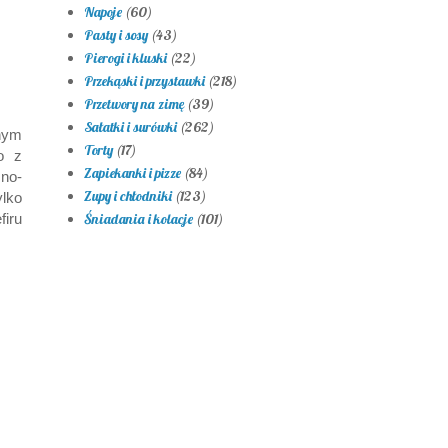
Napoje
(60)
Pasty i sosy
(43)
Pierogi i kluski
(22)
Przekąski i przystawki
(218)
Przetwory na zimę
(39)
Sałatki i surówki
(262)
nym
Torty
(17)
o z
Zapiekanki i pizze
(84)
zno-
Zupy i chłodniki
(123)
lko
firu
Śniadania i kolacje
(101)