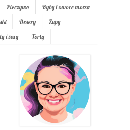
Pieczywo
Ryby i owoce morza
ski
Desery
Zupy
ty i sosy
Torty