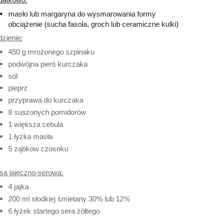
masło lub margaryna do wysmarowania formy
obciążenie (sucha fasola, groch lub ceramiczne kulki)
zienie:
450 g mrożonego szpinaku
podwójna pierś kurczaka
sól
pieprz
przyprawa do kurczaka
8 suszonych pomidorów
1 większa cebula
1 łyżka masła
5 ząbków czosnku
a jajeczno-serowa:
4 jajka
200 ml słodkiej śmietany 30% lub 12%
6 łyżek startego sera żółtego