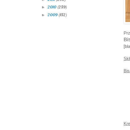
2010
(259)
►
2009
(152)
►
Prz
Bi
[bl
Skł
Bis
Kr