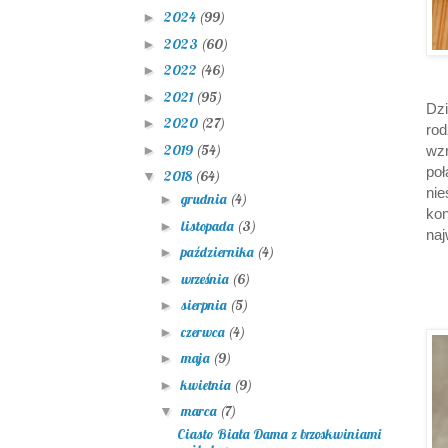
2024
(99)
►
2023
(60)
►
2022
(46)
►
2021
(95)
►
Dzi
2020
(27)
►
rod
2019
(54)
►
wzr
po
2018
(64)
▼
ni
grudnia
(4)
►
ko
listopada
(3)
►
naj
października
(4)
►
września
(6)
►
sierpnia
(5)
►
czerwca
(4)
►
maja
(9)
►
kwietnia
(9)
►
marca
(7)
▼
Ciasto Biała Dama z brzoskwiniami