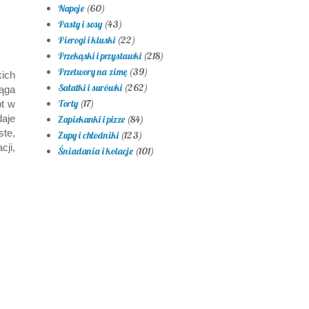
Napoje
(60)
Pasty i sosy
(43)
Pierogi i kluski
(22)
Przekąski i przystawki
(218)
Przetwory na zimę
(39)
kich
Sałatki i surówki
(262)
iąga
Torty
(17)
pt w
aje
Zapiekanki i pizze
(84)
te,
Zupy i chłodniki
(123)
ji,
Śniadania i kolacje
(101)