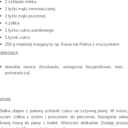
2 szklanki mleka
2 łyżki mąki ziemniaczanej
2 łyżki mąki pszennej
4 żółtka
1 łyżka cukru waniliowego
5 łyżek cukru
250 g miękkiej margaryny np. Kasia lub Palma z murzynkiem
dekoracji:
dowolne owoce (truskawki, winogrona bezpestkowe, kiwi,
pomarańcza)
zkopt:
Białka ubijam z połową szklanki cukru na sztywną pianę. W mise
eszam żółtka z octem i proszkiem do pieczenia. Następnie wle
tkową masę do piany z białek. Mieszam delikatnie. Dodaję przes