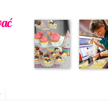
wać
w