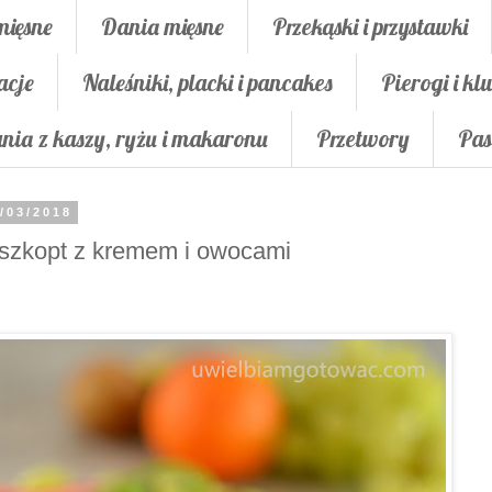
mięsne
Dania mięsne
Przekąski i przystawki
acje
Naleśniki, placki i pancakes
Pierogi i klu
nia z kaszy, ryżu i makaronu
Przetwory
Pas
/03/2018
szkopt z kremem i owocami