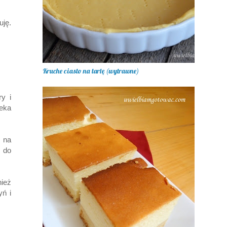
uję.
Kruche ciasto na tartę (wytrawne)
y i
eka
 na
m do
ież
yń i