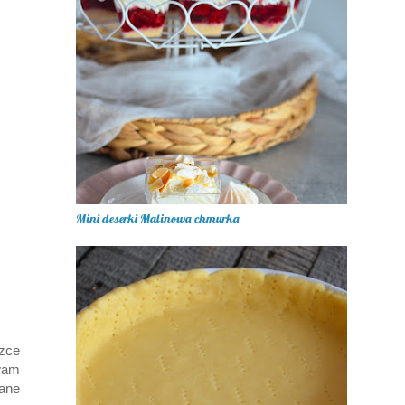
Mini deserki Malinowa chmurka
czce
wam
iane