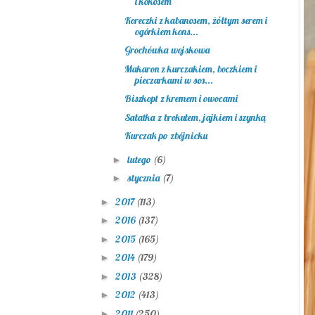
i kokosem
Koreczki z kabanosem, żółtym serem i
ogórkiem kons...
Grochówka wojskowa
Makaron z kurczakiem, boczkiem i
pieczarkami w sos...
Biszkopt z kremem i owocami
Sałatka z brokułem, jajkiem i szynką
Kurczak po zbójnicku
lutego
(6)
►
stycznia
(7)
►
2017
(113)
►
2016
(137)
►
2015
(165)
►
2014
(179)
►
2013
(328)
►
2012
(413)
►
2011
(250)
►