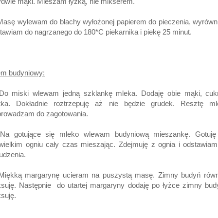
dwie mąki. Mieszam łyżką, nie mikserem.
Masę wylewam do blachy wyłożonej papierem do pieczenia, wyrówn
awiam do nagrzanego do 180*C piekarnika i piekę 25 minut.
em budyniowy:
 Do miski wlewam jedną szklankę mleka. Dodaję obie mąki, cukr
łtka. Dokładnie roztrzepuję aż nie będzie grudek. Resztę ml
prowadzam do zagotowania.
 Na gotujące się mleko wlewam budyniową mieszankę. Gotuję
wielkim ogniu cały czas mieszając. Zdejmuję z ognia i odstawia
udzenia.
 Miękką margarynę ucieram na puszystą masę. Zimny budyń równ
suję. Następnie do utartej margaryny dodaję po łyżce zimny bud
ksuję.