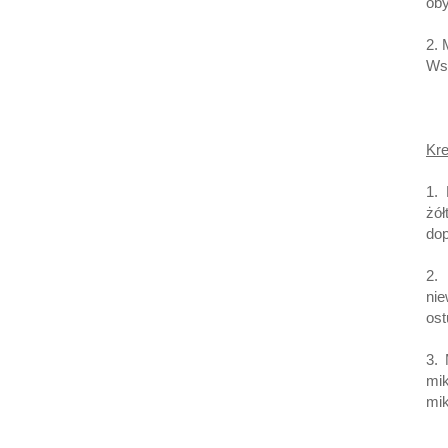
oby
2. 
Wst
Kr
1.
żó
do
2.
nie
ost
3.
mik
mi