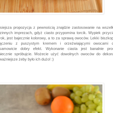
siejsza propozycja z pewnością znajdzie zastosowanie na wszel
zinnych imprezach, gdyż ciasto przypomina torcik. Wypiek przyc
ok, jest bajecznie kolorowy, a to za sprawą owoców. Lekki biszko
łączeniu z puszystym kremem i orzeźwiającymi owocami d
esamowicie dobry efekt. Wykonanie ciasta jest banalnie pros
niecznie spróbujcie. Możecie użyć dowolnych owoców do dekorac
ważniejsze żeby było ich dużo! :)