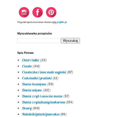
Przyciski społecznościowe dostarczyły
profilki.pl
Wyszukiwarka przepisów
Spis Potraw
Chleb i bułki
(35)
Ciasta
(341)
Ciasteczka i inne małe wypieki
(117)
Czekoladki i pralinki
(13)
Dania bezmięsne
(59)
Dania mięsne
(312)
Dania z ryb i owoców morza
(57)
Dania z ryżu/kaszy/makaronu
(154)
Desery
(149)
Naleśniki/placki/pancakes
(114)