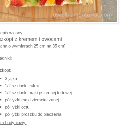
epis własny
szkopt z kremem i owocami
acha o wymiarach 25 cm na 35 cm]
adniki:
zkopt:
3 jajka
1/2 szklanki cukru
1/2 szklanki mąki pszennej tortowej
pół łyżki mąki ziemniaczanej
pół łyżki octu
pół łyżki proszku do pieczenia
em budyniowy: