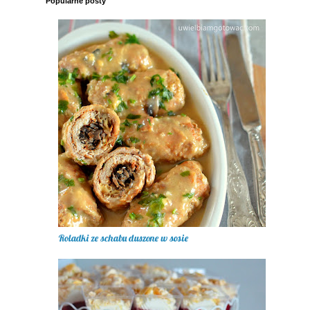
Popularne posty
Roladki ze schabu duszone w sosie