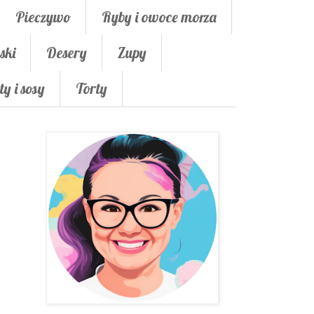
Pieczywo
Ryby i owoce morza
ski
Desery
Zupy
ty i sosy
Torty