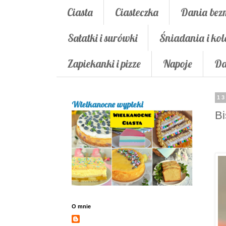
Ciasta
Ciasteczka
Dania bez
Sałatki i surówki
Śniadania i kol
Zapiekanki i pizze
Napoje
Da
13
Wielkanocne wypieki
Bi
O mnie