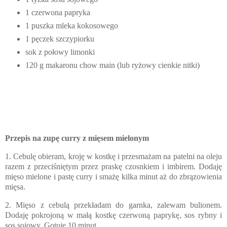
1 czerwona papryka
1 puszka mleka kokosowego
1 pęczek szczypiorku
sok z połowy limonki
120 g makaronu chow main (lub ryżowy cienkie nitki)
Przepis na
zupę curry z mięsem mielonym
1. Cebulę obieram, kroję w kostkę i przesmażam na patelni na oleju
razem z przeciśniętym przez praskę czosnkiem i imbirem. Dodaję
mięso mielone i pastę curry i smażę kilka minut aż do zbrązowienia
mięsa.
2. Mięso z cebulą przekładam do garnka, zalewam bulionem.
Dodaję pokrojoną w małą kostkę czerwoną paprykę, sos rybny i
sos sojowy. Gotuję 10 minut.