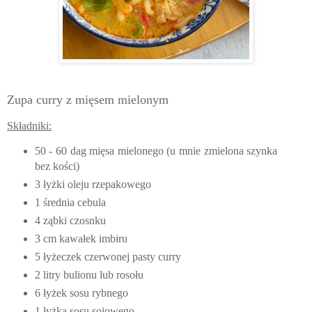
Zupa curry z mięsem mielonym
Składniki:
50 - 60 dag mięsa mielonego (u mnie zmielona szynka
bez kości)
3 łyżki oleju rzepakowego
1 średnia cebula
4 ząbki czosnku
3 cm kawałek imbiru
5 łyżeczek czerwonej pasty curry
2 litry bulionu lub rosołu
6 łyżek sosu rybnego
1 łyżka sosu sojowego