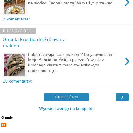
›
na słodko. Jednak radzę Wam użyć przekręc...
2 komentarze:
01/10/2011
Strucla krucho-drożdżowa z
makiem
›
Lubicie zawijańce z makiem? Bo ja uwielbiam!
Moja Babcia na Święta piecze Zawijaki z
kruchego ciasta z makowo-jabłkowym
nadzieniem, je...
10 komentarzy:
›
Strona główna
Wyświetl wersję na komputer
O mnie