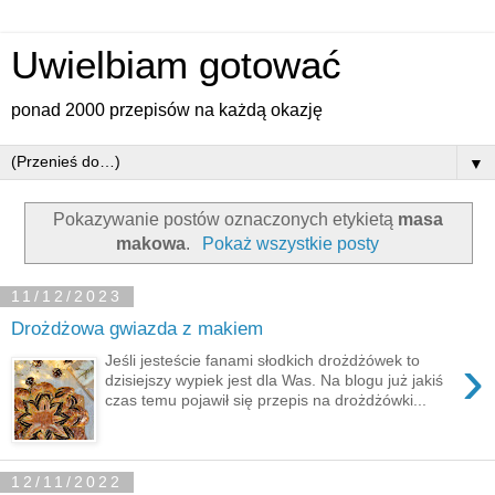
Uwielbiam gotować
ponad 2000 przepisów na każdą okazję
▼
Pokazywanie postów oznaczonych etykietą
masa
makowa
.
Pokaż wszystkie posty
11/12/2023
Drożdżowa gwiazda z makiem
›
Jeśli jesteście fanami słodkich drożdżówek to
dzisiejszy wypiek jest dla Was. Na blogu już jakiś
czas temu pojawił się przepis na drożdżówki...
12/11/2022