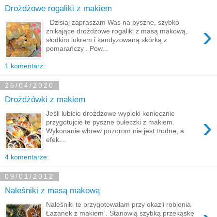
Drożdżowe rogaliki z makiem
Dzisiaj zapraszam Was na pyszne, szybko
›
znikające drożdżowe rogaliki z masą makową,
słodkim lukrem i kandyzowaną skórką z
pomarańczy . Pow...
1 komentarz:
25/04/2020
Drożdżówki z makiem
Jeśli lubicie drożdżowe wypieki koniecznie
›
przygotujcie te pyszne bułeczki z makiem.
Wykonanie wbrew pozorom nie jest trudne, a
efek...
4 komentarze:
09/01/2012
Naleśniki z masą makową
Naleśniki te przygotowałam przy okazji robienia
Łazanek z makiem . Stanowią szybką przekąskę