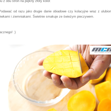
iu z obu stron na piękny złoty kolor.
Podawać od razu jako drugie danie obiadowe czy kolacyjne wraz z ulubio
ówkami i ziemniakami. Świetnie smakuje ze świeżym pieczywem.
cznego! :)