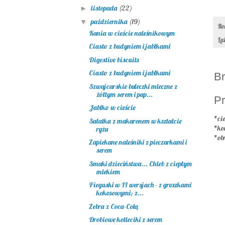
listopada
(22)
►
października
(19)
▼
Il
Kania w cieście naleśnikowym
La
Ciasto z budyniem i jabłkami
Digestive biscuits
Ciasto z budyniem i jabłkami
Br
Szwajcarskie bułeczki mleczne z
żółtym serem i pap...
Pr
Jabłko w cieście
*cie
Sałatka z makaronem w kształcie
*ko
ryżu
*ob
Zapiekane naleśniki z pieczarkami i
serem
Smaki dzieciństwa... Chleb z ciepłym
mlekiem
Pieguski w II wersjach - z groszkami
kokosowymi; z...
Zebra z Coca-Colą
Drobiowe kotleciki z serem