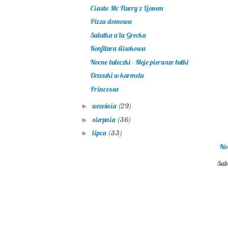
Ciasto Mc Flurry z Lionem
Pizza domowa
Sałatka a'la Grecka
Konfitura śliwkowa
Nocne bułeczki - Moje pierwsze bułki
Orzeszki w karmelu
Princessa
września
(29)
►
sierpnia
(36)
►
lipca
(33)
►
No
Sub