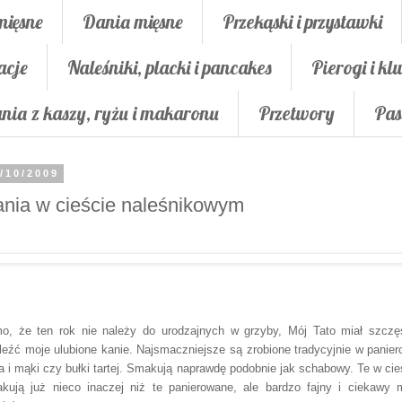
mięsne
Dania mięsne
Przekąski i przystawki
acje
Naleśniki, placki i pancakes
Pierogi i klu
nia z kaszy, ryżu i makaronu
Przetwory
Pas
/10/2009
nia w cieście naleśnikowym
o, że ten rok nie należy do urodzajnych w grzyby, Mój Tato miał szczę
leźć moje ulubione kanie.
Najsmaczniejsze są zrobione tradycyjnie w panier
ka i mąki czy bułki tartej. Smakują naprawdę podobnie jak schabowy.
Te w cie
kują już nieco inaczej niż te panierowane, ale bardzo fajny i ciekawy 