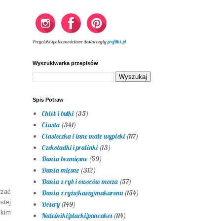
Przyciski społecznościowe dostarczyły
profilki.pl
Wyszukiwarka przepisów
Spis Potraw
Chleb i bułki
(35)
Ciasta
(341)
Ciasteczka i inne małe wypieki
(117)
Czekoladki i pralinki
(13)
Dania bezmięsne
(59)
Dania mięsne
(312)
Dania z ryb i owoców morza
(57)
rzać
Dania z ryżu/kaszy/makaronu
(154)
stej
Desery
(149)
lkim
Naleśniki/placki/pancakes
(114)