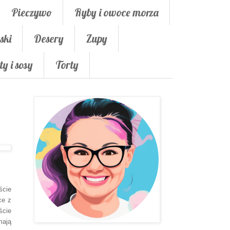
Pieczywo
Ryby i owoce morza
ski
Desery
Zupy
ty i sosy
Torty
ście
ce z
ście
mają