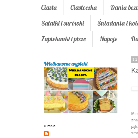
Ciasta
Ciasteczka
Dania bez
Sałatki i surówki
Śniadania i kol
Zapiekanki i pizze
Napoje
Da
31
Wielkanocne wypieki
Ka
Mim
zna
O mnie
jaj
sma