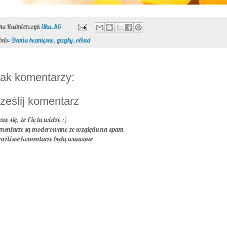
ona Kuśmierczyk
ilka_86
bels:
Dania bezmięsne
,
grzyby
,
obiad
ak komentarzy:
ześlij komentarz
szę się, że Cię tu widzę :)
mentarze są moderowane ze względu na spam
raźliwe komentarze będą usuwane