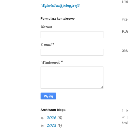
sma
Wyświetl mój pełny profil
Formularz kontaktowy
Prz
Nazwa
Ka
E-mail
*
Skł
Wiadomość
*
Archiwum bloga
1. 
w p
2026
(6)
►
śmi
2025
(4)
►