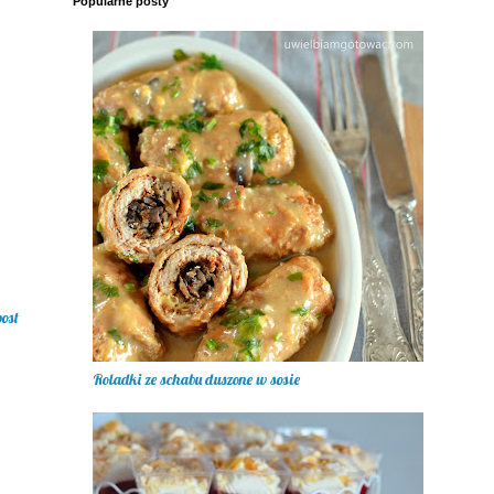
Popularne posty
post
Roladki ze schabu duszone w sosie