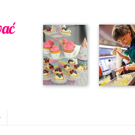
wać
w