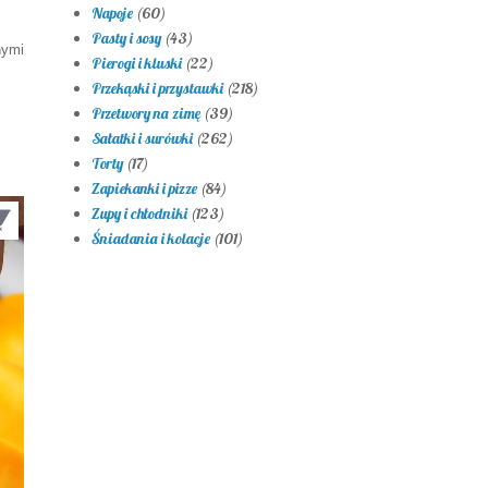
Napoje
(60)
Pasty i sosy
(43)
nymi
Pierogi i kluski
(22)
Przekąski i przystawki
(218)
Przetwory na zimę
(39)
Sałatki i surówki
(262)
Torty
(17)
Zapiekanki i pizze
(84)
Zupy i chłodniki
(123)
Śniadania i kolacje
(101)