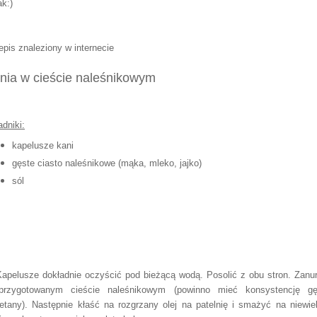
k:)
epis znaleziony w internecie
nia w cieście naleśnikowym
adniki:
kapelusze kani
gęste ciasto naleśnikowe (mąka, mleko, jajko)
sól
Kapelusze dokładnie oczyścić pod bieżącą wodą. Posolić z obu stron. Zanu
rzygotowanym cieście naleśnikowym (powinno mieć konsystencję gę
etany). Następnie kłaść na rozgrzany olej na patelnię i smażyć na niewie