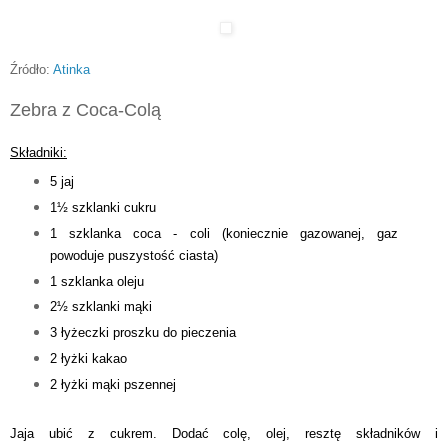
Źródło:
Atinka
Zebra z Coca-Colą
Składniki:
5 jaj
1½ szklanki cukru
1 szklanka coca - coli (koniecznie gazowanej, gaz
powoduje puszystość ciasta)
1 szklanka oleju
2½ szklanki mąki
3 łyżeczki proszku do pieczenia
2 łyżki kakao
2 łyżki mąki pszennej
Jaja ubić z cukrem. Dodać colę, olej, resztę składników i