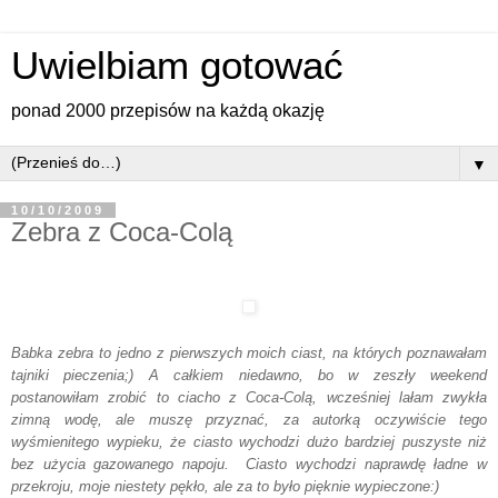
Uwielbiam gotować
ponad 2000 przepisów na każdą okazję
▼
10/10/2009
Zebra z Coca-Colą
Babka zebra to jedno z pierwszych moich ciast, na których poznawałam
tajniki pieczenia;) A całkiem niedawno, bo w zeszły weekend
postanowiłam zrobić to ciacho z Coca-Colą, wcześniej lałam zwykła
zimną wodę, ale muszę przyznać, za autorką oczywiście tego
wyśmienitego wypieku, że ciasto wychodzi dużo bardziej puszyste niż
bez użycia gazowanego napoju. Ciasto wychodzi naprawdę ładne w
przekroju, moje niestety pękło, ale za to było pięknie wypieczone:)