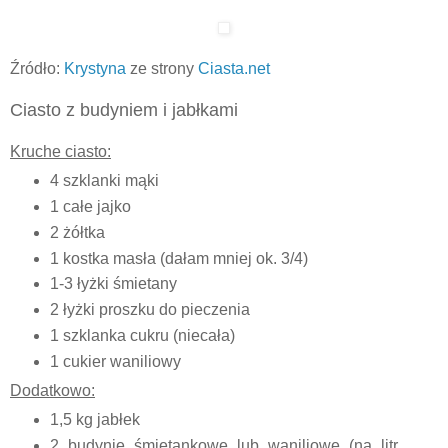
Źródło:
Krystyna
ze strony
Ciasta.net
Ciasto z budyniem i jabłkami
Kruche ciasto:
4 szklanki mąki
1 całe jajko
2 żółtka
1 kostka masła (dałam mniej ok. 3/4)
1-3 łyżki śmietany
2 łyżki proszku do pieczenia
1 szklanka cukru (niecała)
1 cukier waniliowy
Dodatkowo:
1,5 kg jabłek
2 budynie śmietankowe lub waniliowe (na litr