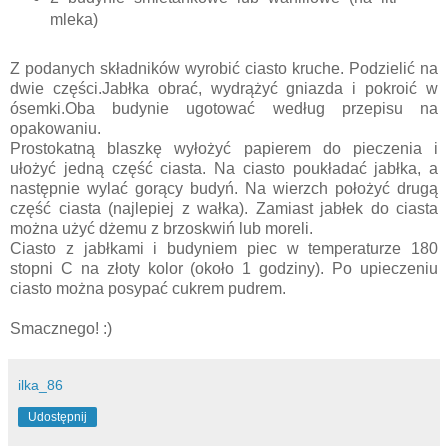
mleka)
Z podanych składników wyrobić ciasto kruche. Podzielić na
dwie części.Jabłka obrać, wydrążyć gniazda i pokroić w
ósemki.Oba budynie ugotować według przepisu na
opakowaniu.
Prostokatną blaszkę wyłożyć papierem do pieczenia i
ułożyć jedną część ciasta. Na ciasto poukładać jabłka, a
następnie wylać gorący budyń. Na wierzch położyć drugą
część ciasta (najlepiej z wałka). Zamiast jabłek do ciasta
można użyć dżemu z brzoskwiń lub moreli.
Ciasto z jabłkami i budyniem piec w temperaturze 180
stopni C na złoty kolor (około 1 godziny). Po upieczeniu
ciasto można posypać cukrem pudrem.
Smacznego! :)
ilka_86
Udostępnij