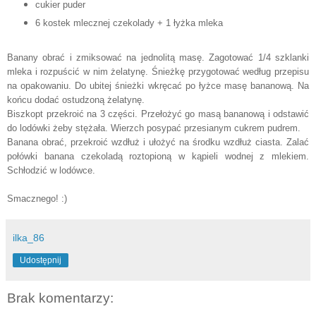
cukier puder
6 kostek mlecznej czekolady + 1 łyżka mleka
Banany obrać i zmiksować na jednolitą masę. Zagotować 1/4 szklanki
mleka i rozpuścić w nim żelatynę. Śnieżkę przygotować według przepisu
na opakowaniu. Do ubitej śnieżki wkręcać po łyżce masę bananową. Na
końcu dodać ostudzoną żelatynę.
Biszkopt przekroić na 3 części. Przełożyć go masą bananową
i odstawić
do lodówki żeby stężała. Wierzch posypać przesianym cukrem pudrem.
Banana obrać, przekroić wzdłuż i ułożyć na środku wzdłuż ciasta. Zalać
połówki banana czekoladą roztopioną w kąpieli wodnej z mlekiem.
Schłodzić w lodówce.
Smacznego! :)
ilka_86
Udostępnij
Brak komentarzy: