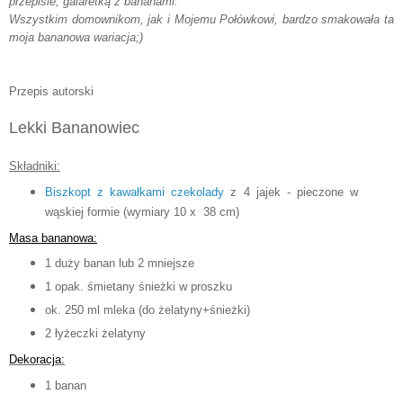
przepisie, galaretką z bananami.
Wszystkim domownikom, jak i Mojemu Połówkowi, bardzo smakowała ta
moja bananowa wariacja;)
Przepis autorski
Lekki Bananowiec
Składniki:
Biszkopt z kawałkami czekolady
z 4 jajek - pieczone w
wąskiej formie (wymiary 10 x 38 cm)
Masa bananowa:
1 duży banan lub 2 mniejsze
1 opak. śmietany śnieżki w proszku
ok. 250 ml mleka (do żelatyny+śnieżki)
2 łyżeczki żelatyny
Dekoracja:
1 banan