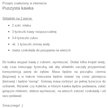
Przepis znaleziony w internecie
Puszysta kawka
Składniki na 2 porcje:
2 szkl. mleka
3 łyżeczki kawy rozpuszczalnej
3-4 łyżeczki cukru
ok. 1 łyżeczki zimnej wody
starta czekolada do posypania na wierzch
Do kubka wsypać kawę z cukrem, wymieszać. Dodać kilka kropel wody,
cały czas mieszając łyżeczką, tak aby składniki zaczęły przypominać
konsystencją pastę do zębów. Masa będzie na początku ciemna
(brązowa) a w trakcie mieszania będzie stawać się coraz jaśniejsza
(beżowa) i będzie 'rosnąć'. Gotową masę rozłożyć po pełnej łyżeczce do
szklanek, filiżanek czy kubków, w którym kawka będzie podawana, zalać
gorącym mlekiem, dobrze wymieszać, na wierzch zetrzeć czekoladę i od
razu podawać.
Smacznego! :)