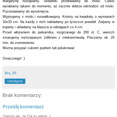
Margarynę roztapiamy. Składniki przekładamy do miski. Ciasto
wyrabiamy rękami do momentu, aż zacznie dobrze odchodzić od miski.
Pozostawiamy do wyrośnięcia.
Wyjmujemy z miski i rozwałkowujmy. Kroimy na kwadraty o wymiarach
10x10 cm. Na każdy z nich nakładamy po łyżeczce powideł. Zwijamy w
koperty i układamy na blaszce w odstępach co 4 cm.
Przed włożeniem do piekarnika, rozgrzanego do 200 st. C, wierzch
smarujemy roztrzepanym żółtkiem z mlekiem/wodą. Pieczemy ok. 20
min. do zrumienienia.
Można posypać cukrem pudrem lub polukrować.
Smacznego! :)
ilka_86
Udostępnij
Brak komentarzy:
Prześlij komentarz
*cieszę się, że Cię tu widzę :)