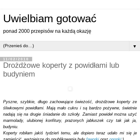
Uwielbiam gotować
ponad 2000 przepisów na każdą okazję
▼
11/02/2010
Drożdżowe koperty z powidłami lub
budyniem
Pyszne, szybkie, długo zachowujące świeżość, drożdżowe koperty ze
śliwkowymi powidłami. Mają mało cukru i są bardzo pożywne, świetnie
nadają się na drugie śniadanie do szkoły. Zamiast powideł można użyć
marmolady, ulubionej konfitury, prażonych jabłuszek czy tak jak ja,
budyniu.
Koperty robiłam jakiś tydzień temu, ale dopiero teraz udało mi się je
zamieścić, ważniejsze do opublikowania były
faworki
oraz
oponki
;)