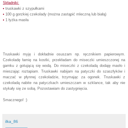
Składniki:
•
truskawki z szypułkami
•
100 g gorzkiej czekolady (można zastąpić mleczną lub białą)
•
1 łyżka masła
Truskawki myję i dokładnie osuszam np. ręcznikiem papierowym.
Czekoladę łamię na kostki, przekładam do miseczki umieszczonej na
garnku z gotującą się wodą. Do miseczki z czekoladą dodaję masło i
mieszając roztapiam. Truskawki nabijam na patyczki do szaszłyków i
maczać w płynnej czekoladzie, trzymając za ogonek. Truskawki z
czekoladą nabite na patyczkach umieszczam w szklance, tak aby nie
stykały się ze sobą. Pozostawiam do zastygnięcia.
Smacznego! :)
ilka_86