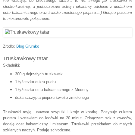
Ale wracając do rzeczonego tataru... to nic innego jak truskawki w
słodko-kwaśnej, a jednocześnie ostrej i pikantnej odsłonie z dodatkiem
octu balsamicznego oraz świeżo zmielonego pieprzu...:) Gorąco polecam
to niesamowite połączenie.
Źródło:
Blog Grumko
Truskawkowy tatar
Składniki:
300 g dojrzałych truskawek
1 łyżeczka cukru pudru
1 łyżeczka octu balsamicznego z Modeny
duża szczypta pieprzu świeżo zmielonego
Truskawki myję, usuwam szypułki i kroję w kostkę.
Posypuję cukrem
pudrem i wstawiam do lodówki na 20 minut.
Odsączam sok z owoców,
dodaję ocet balsamiczny i mieszam. Truskawki przekładam do małych
szklanych naczyń. Podaję schłodzone.