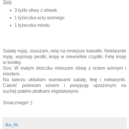
Sos:
3 łyżki oliwy z oliwek
1 łyżeczka octu winnego
1 łyżeczka miodu
Sałatę myję, osuszam, rwię na mniejsze kawałki. Nektarynki
myję, wyjmuję pestki, kroję w niewielkie cząstki. Fetę kroję
w kostkę.
Sos: W małym słoiczku mieszam oliwę z octem winnym i
miodem.
Na talerzu układam warstwami sałatę, fetę i nektarynki.
Całość polewam sosem i posypuję uprażonym na
suchej patelni płatkami migdałowymi.
Smacznego! :)
ilka_86