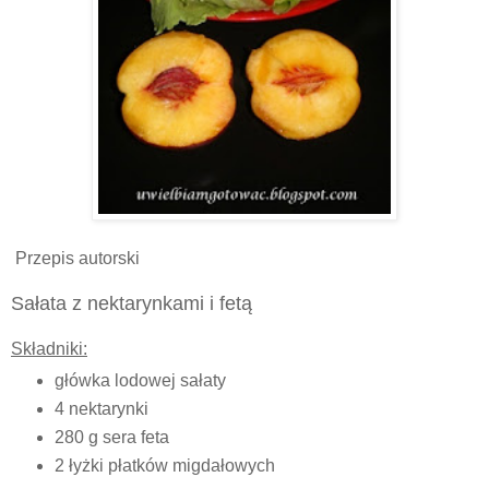
Przepis autorski
Sałata z nektarynkami i fetą
Składniki:
główka lodowej sałaty
4 nektarynki
280 g sera feta
2 łyżki płatków migdałowych