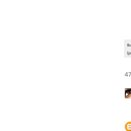
Il
La
47