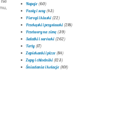
 nie
Napoje
(60)
mu,
Pasty i sosy
(43)
Pierogi i kluski
(22)
Przekąski i przystawki
(218)
Przetwory na zimę
(39)
Sałatki i surówki
(262)
Torty
(17)
Zapiekanki i pizze
(84)
Zupy i chłodniki
(123)
Śniadania i kolacje
(101)