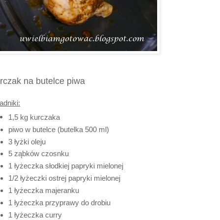
rczak na butelce piwa
adniki:
1,5 kg kurczaka
piwo w butelce (butelka 500 ml)
3 łyżki oleju
5 ząbków czosnku
1 łyżeczka słodkiej papryki mielonej
1/2 łyżeczki ostrej papryki mielonej
1 łyżeczka majeranku
1 łyżeczka przyprawy do drobiu
1 łyżeczka curry