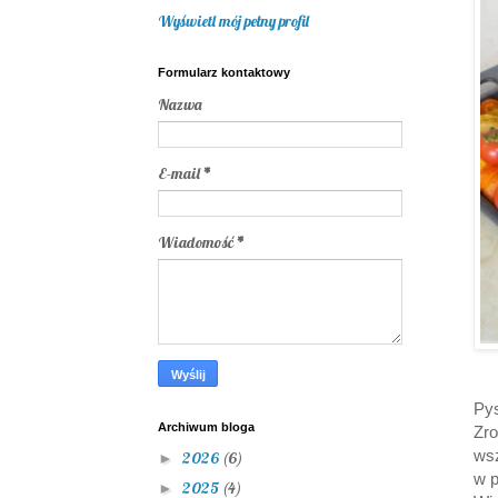
Wyświetl mój pełny profil
Formularz kontaktowy
Nazwa
E-mail
*
Wiadomość
*
Py
Archiwum bloga
Zro
wsz
2026
(6)
►
w p
2025
(4)
►