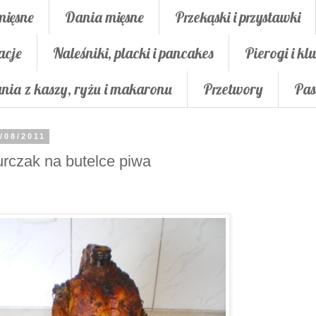
mięsne
Dania mięsne
Przekąski i przystawki
acje
Naleśniki, placki i pancakes
Pierogi i klu
nia z kaszy, ryżu i makaronu
Przetwory
Pas
/08/2011
rczak na butelce piwa