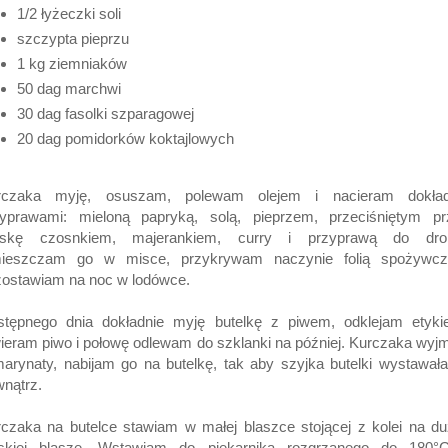
1/2 łyżeczki soli
szczypta pieprzu
1 kg ziemniaków
50 dag marchwi
30 dag fasolki szparagowej
20 dag pomidorków koktajlowych
rczaka myję, osuszam, polewam olejem i nacieram dokład
zyprawami: mieloną papryką, solą, pieprzem, przeciśniętym pr
askę czosnkiem, majerankiem, curry i przyprawą do drob
ieszczam go w misce, przykrywam naczynie folią spożywcz
ostawiam na noc w lodówce.
stępnego dnia dokładnie myję butelkę z piwem, odklejam etykiet
ieram piwo i połowę odlewam do szklanki na później. Kurczaka wyj
arynaty, nabijam go na butelkę, tak aby szyjka butelki wystawał
nątrz.
czaka na butelce stawiam w małej blaszce stojącej z kolei na du
askiej blasze. Wstawiam do piekarnika rozgrzanego do 180°