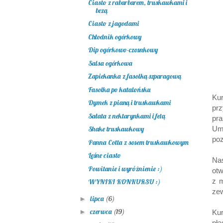
Ciasto z rabarbarem, truskawkami i
bezą
Ciasto z jagodami
Chłodnik ogórkowy
Dip ogórkowo-czosnkowy
Salsa ogórkowa
Zapiekanka z fasolką szparagową
Fasolka po katalońsku
Ku
Dymek z pianą i truskawkami
pr
Sałata z nektarynkami i fetą
pr
Um
Shake truskawkowy
poz
Panna Cotta z sosem truskawkowym
Leśne ciasto
Na
Powitanie i wyróżnienie :)
otw
z m
WYNIKI KONKURSU :)
zew
lipca
(6)
►
czerwca
(19)
►
Kur
pł