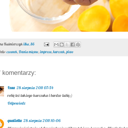
ona Kuśmierczyk
ilka_86
bels:
czosnek
,
Dania mięsne
,
impreza
,
kurczak
,
piwo
 komentarzy:
Izaa
28 sierpnia 2011 07:54
robię też takiego kurczaka i bardzo lubię;)
Odpowiedz
qualietta
28 sierpnia 2011 10:06