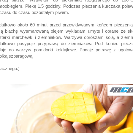
moobiegiem. Piekę 1,5 godziny. Podczas pieczenia kurczaka pol
czasu do czasu pozostałym piwem.
datkowo około 60 minut przed przewidywanym końcem pieczenia
żą blachę wysmarowaną olejem wykładam umyte i obrane ze skó
sterki marchewki i ziemniaków. Warzywa oprószam solą, a ziemn
datkowo posypuje przyprawą do ziemniaków. Pod koniec piecze
daje do warzyw pomidorki koktajlowe. Podaje potrawę z ugotow
olką szparagową.
acznego:)