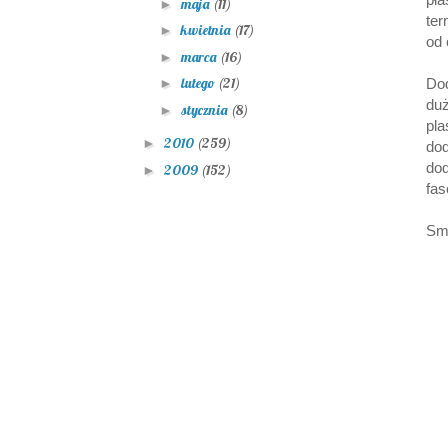
maja
(11)
►
ter
kwietnia
(17)
►
od 
marca
(16)
►
lutego
(21)
Do
►
du
stycznia
(8)
►
pla
2010
(259)
►
do
do
2009
(152)
►
fas
Sm