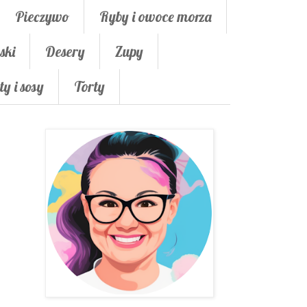
Pieczywo
Ryby i owoce morza
ski
Desery
Zupy
ty i sosy
Torty