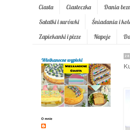
Ciasta
Ciasteczka
Dania bez
Sałatki i surówki
Śniadania i kol
Zapiekanki i pizze
Napoje
Da
28
Wielkanocne wypieki
Ku
O mnie