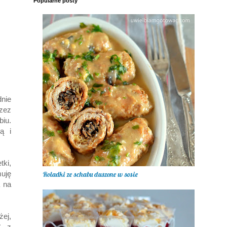
Popularne posty
nie
zez
iu.
ą i
ki,
muję
Roladki ze schabu duszone w sosie
a na
żej,
C z