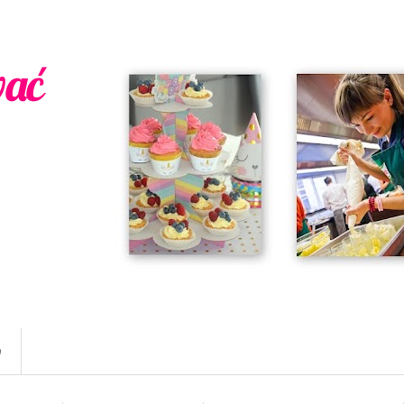
wać
w