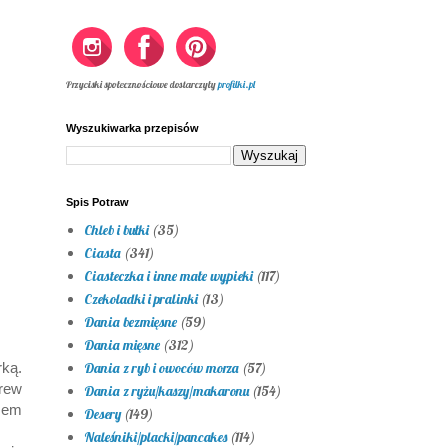
Przyciski społecznościowe dostarczyły
profilki.pl
Wyszukiwarka przepisów
Spis Potraw
Chleb i bułki
(35)
Ciasta
(341)
Ciasteczka i inne małe wypieki
(117)
Czekoladki i pralinki
(13)
Dania bezmięsne
(59)
Dania mięsne
(312)
ką.
Dania z ryb i owoców morza
(57)
rew
Dania z ryżu/kaszy/makaronu
(154)
azem
Desery
(149)
Naleśniki/placki/pancakes
(114)