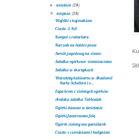
września
(28)
►
sierpnia
(28)
▼
Wafelki z kajmakiem
Ciasto 3 Bit
Kompot z rabarbaru
Kurczak na butelce piwa
Ku
Sernik jagodowy na zimno
Sałatka ogórkowo-ziemniaczana
Skł
Sałatka w skorupkach
Warsztaty kulinarne w Akademii
Kurta Schellera i s...
Zupa krem z zielonych ogórków
Arabska sałatka Tabbouleh
Ogórki duszone w śmietanie
Ogórki faszerowane fetą
Ogórek zielony ma garniturek
Ciasto z czereśniami i budyniem