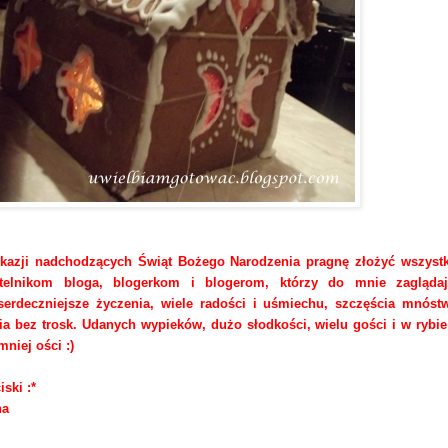
kazji nadchodzących Świąt Bożego Narodzenia pragnę złożyć wszys
ytelnikom bloga, blogerkom i blogerom, którzy do mnie zaglądaj
serdeczniejsze życzenia, wiele radości i uśmiechu, szczęścia mnóst
ia bez trosk. Udanych wypieków, dużo słodkości, wielu gości i w rybi
mniej ości
:)
iski :*
na