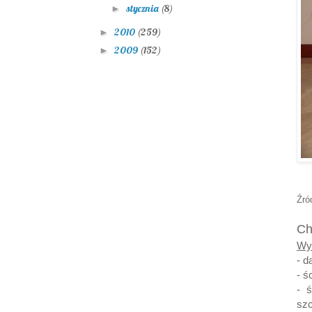
stycznia
(8)
►
2010
(259)
►
2009
(152)
►
Źró
Ch
Wy
- d
- ś
- 
szc