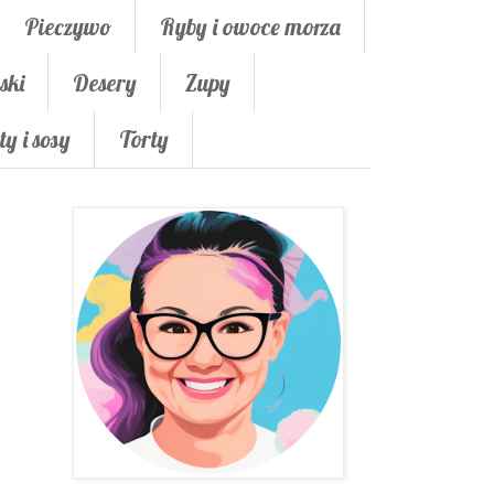
Pieczywo
Ryby i owoce morza
ski
Desery
Zupy
ty i sosy
Torty