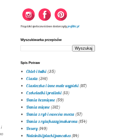
Przyciski społecznościowe dostarczyły
profilki.pl
Wyszukiwarka przepisów
Spis Potraw
Chleb i bułki
(35)
Ciasta
(341)
Ciasteczka i inne małe wypieki
(117)
Czekoladki i pralinki
(13)
Dania bezmięsne
(59)
Dania mięsne
(312)
Dania z ryb i owoców morza
(57)
Dania z ryżu/kaszy/makaronu
(154)
i
Desery
(149)
po
Naleśniki/placki/pancakes
(114)