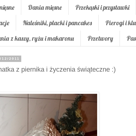
mięsne
Dania mięsne
Przekąski i przystawki
acje
Naleśniki, placki i pancakes
Pierogi i klu
nia z kaszy, ryżu i makaronu
Przetwory
Pas
/12/2011
atka z piernika i życzenia świąteczne :)