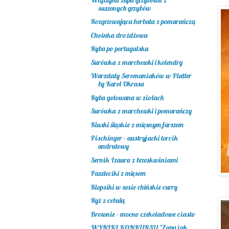
suszonych grzybów
Rozgrzewająca herbata z pomarańczą
Choinka drożdżowa
Ryba po portugalsku
Surówka z marchewki i kolendry
Warsztaty Seromaniaków w Platter
by Karol Okrasa
Ryba gotowana w ziołach
Surówka z marchewki i pomarańczy
Kluski śląskie z mięsnym farszem
Pischinger - austryjacki torcik
andrutowy
Sernik Izaura z brzoskwiniami
Paszteciki z mięsem
Klopsiki w sosie chińskie curry
Ryż z cebulą
Brownie - mocno czekoladowe ciasto
WYNIKI KONKURSU "Zupa jak