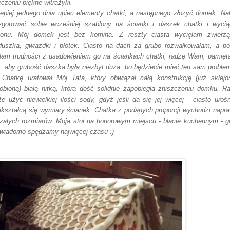
eczeniu piękne witrażyki.
lepiej jednego dnia upiec elementy chatki, a następnego złożyć domek. Na
ygotować sobie wcześniej szablony na ścianki i daszek chatki i wyci
tonu. Mój domek jest bez komina. Z reszty ciasta wycięłam zwierzą
duszka, gwiazdki i płotek. Ciasto na dach za grubo rozwałkowałam, a p
łam trudności z usadowieniem go na ściankach chatki, radzę Wam, pamięt
, aby grubość daszka była niezbyt duża, bo będziecie mieć ten sam proble
) Chatkę uratował Mój Tata, który obwiązał całą konstrukcję (już sklejo
obioną) białą nitką, która dość solidnie zapobiegła zniszczeniu domku. R
że użyć niewielkiej ilości sody, gdyż jeśli da się jej więcej - ciasto urośn
ekształcą się wymiary ścianek. Chatka z podanych proporcji wychodzi napr
załych rozmiarów. Moja stoi na honorowym miejscu - blacie kuchennym - g
 wiadomo spędzamy najwięcej czasu :)