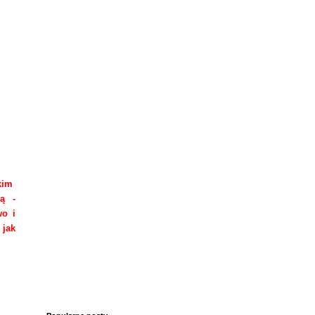
tkim
ą -
wo i
e
jak