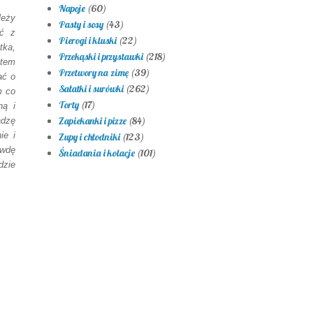
Napoje
(60)
leży
Pasty i sosy
(43)
ąć z
Pierogi i kluski
(22)
tka,
Przekąski i przystawki
(218)
otem
Przetwory na zimę
(39)
ać o
Sałatki i surówki
(262)
m co
Torty
(17)
ną i
Zapiekanki i pizze
(84)
adzę
ie i
Zupy i chłodniki
(123)
awdę
Śniadania i kolacje
(101)
dzie