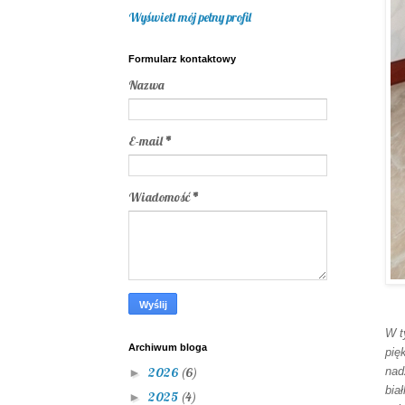
Wyświetl mój pełny profil
Formularz kontaktowy
Nazwa
E-mail
*
Wiadomość
*
W t
Archiwum bloga
pię
nad
2026
(6)
►
bia
2025
(4)
►