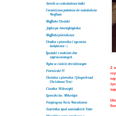
Sernik w czekoladowe łatki
Ceramiczna patelnia do naleśników
Neoflam
Muffinki Choinki
Jajka po benedyktyńsku
Muffinki piernikowe
Chatka z piernika i życzenia
świąteczne :)
Łazanki z makiem dla
zapracowanych
Ryba w cieście drożdżowym
Z o
Pierniczki II
cz
Choinka z piernika (Gingerbread
naj
Christmas Tree)
życ
Ciastka Witrażyki
naj
Laseczki św. Mikołaja
Uśc
Przepisy na Boże Narodzenie
Ilo
Szarlotka spod samiuśkich Tater
Wigilijna zupa grzybowa z