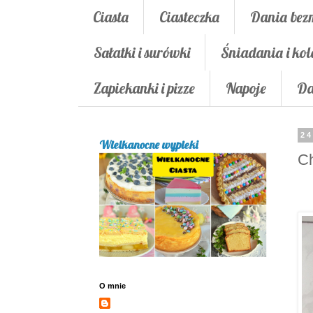
Ciasta
Ciasteczka
Dania bez
Sałatki i surówki
Śniadania i kol
Zapiekanki i pizze
Napoje
Da
24
Wielkanocne wypieki
Ch
O mnie