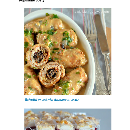
Popularne posty
Roladki ze schabu duszone w sosie