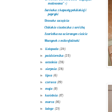
malowana" :)
Surówka z kapusty pekińskiej i
papryki
Drzewko szczęścia
Chińskie ciasteczka z wróżbą
Szarlotka na ucieranym cieście
Murzynek z mikrofalówki
listopada
(34)
►
października
(25)
►
września
(28)
►
sierpnia
(28)
►
lipca
(6)
►
czerwca
(19)
►
maja
(11)
►
kwietnia
(17)
►
marca
(16)
►
lutego
(21)
►