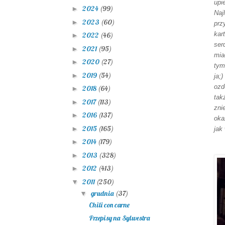
upi
2024
(99)
►
Naj
2023
(60)
►
prz
kar
2022
(46)
►
ser
2021
(95)
►
mia
2020
(27)
►
tym
2019
(54)
►
ja;
ozd
2018
(64)
►
tak
2017
(113)
►
zni
2016
(137)
►
oka
2015
(165)
►
jak
2014
(179)
►
2013
(328)
►
2012
(413)
►
2011
(250)
▼
grudnia
(37)
▼
Chili con carne
Przepisy na Sylwestra