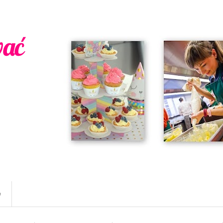
wać
w