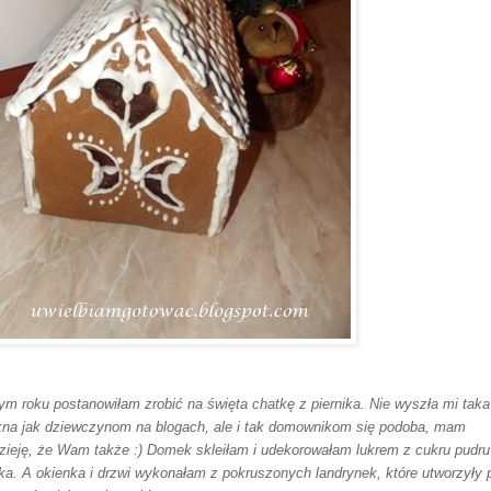
ym roku postanowiłam zrobić na święta chatkę z piernika. Nie wyszła mi taka
kna jak dziewczynom na blogach, ale i tak domownikom się podoba, mam
zieję, że Wam także :) Domek skleiłam i udekorowałam lukrem z cukru pudru 
łka. A okienka i drzwi wykonałam z pokruszonych landrynek, które utworzyły 