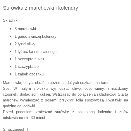
Surówka z marchewki i kolendry
Składniki:
3 marchewki
1 garść świeżej kolendry
2 łyżki oliwy
1 łyżeczka octu winnego
1 szczypta cukru
1 szczypta soli
1 ząbek czosnku
Marchewkę umyć, obrać i zetrzeć na dużych oczkach na tarce.
Sos: W małym słoiczku wymieszać oliwę, ocet winny, zmiażdżony
czosnek, dodać sól i cukier. Wstrząsać do połączenia składników. Startą
marchew wymieszać z sosem, przykryć folią spożywczą i wstawić na
godzinę do lodówki.
Przed podaniem zmieszać surówkę z posiekaną kolendrą i znów
odstawić na ok. 30 minut.
Smacznego! :)