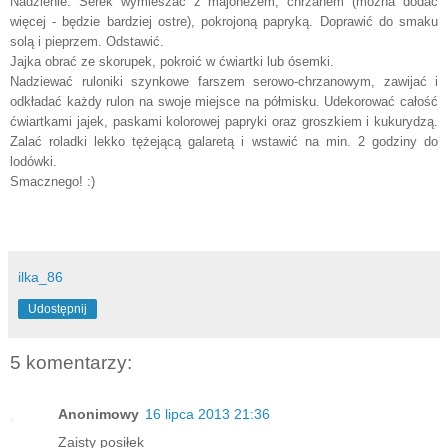
Nadzienie: Serek wymieszać z majonezem, chrzanem (można dodać
więcej - będzie bardziej ostre), pokrojoną papryką. Doprawić do smaku
solą i pieprzem. Odstawić.
Jajka obrać ze skorupek, pokroić w ćwiartki lub ósemki.
Nadziewać ruloniki szynkowe farszem serowo-chrzanowym, zawijać i
odkładać każdy rulon na swoje miejsce na półmisku. Udekorować całość
ćwiartkami jajek, paskami kolorowej papryki oraz groszkiem i kukurydzą.
Zalać roladki lekko tężejącą galaretą i wstawić na min. 2 godziny do
lodówki.
Smacznego! :)
ilka_86
Udostępnij
5 komentarzy:
Anonimowy
16 lipca 2013 21:36
Zaisty posiłek