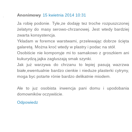
Anonimowy
15 kwietnia 2014 10:31
Ja robię podonie. Tyle,ze dodaję tez troche rozpuszczonej
żelatyny do masy serowo-chrzanowej. Jest wtedy bardziej
zwarta konsystencja.
Ykladam w foremce warstwami, przelewając dobrze ścięta
galaretą. Można kroć wtedy w plastry i podac na stół.
Osobiście nie komponyje mi to samakowo z groszkiem ani
kukurydzą.jajka zagluszają smak szynki.
Jak już warzywa do chrzanu to lepiej pasują wazrzwa
białe,ewentualnie bardzo cienkie i nieduze plasterki cytryny,
moga byc potarte rónie bardzo delikatnie miodem.
Ale to juz osobista inwencja pani domu i upodobania
domowników oczywiście.
Odpowiedz