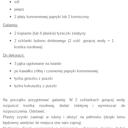
sól
pieprz
2 płaty konserwowej papryki lub 2 korniszony
Galareta:
2 kopiaste (lub 4 płaskie) łyżeczki żelatyny
2 szklanki bulionu drobiowego (2 szkl. gorącej wody + 1
kostka rosołowa)
Do dekoracji:
3 jajka ugotowane na twardo
po kawałku żółtej i czerwonej papryki konserwowej
łyżka groszku z puszki
łyżka kukurydzy z puszki
Na początku przygotować galaretę. W 2 szklankach gorącej wody
rozpuścić kostkę rosołową, dodać żelatynę i wymieszać do
rozpuszczenia. Odstawić.
Plastry szynki zawinąć w rulony i ułożyć na półmisku (dzięki temu
będziemy wiedzieć ile miejsca one nam zajmą).