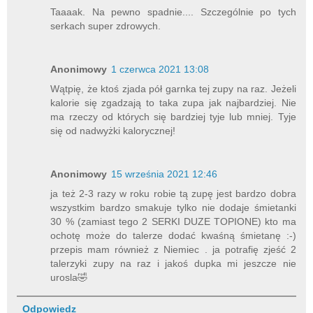
Taaaak. Na pewno spadnie.... Szczególnie po tych
serkach super zdrowych.
Anonimowy
1 czerwca 2021 13:08
Wątpię, że ktoś zjada pół garnka tej zupy na raz. Jeżeli
kalorie się zgadzają to taka zupa jak najbardziej. Nie
ma rzeczy od których się bardziej tyje lub mniej. Tyje
się od nadwyżki kalorycznej!
Anonimowy
15 września 2021 12:46
ja też 2-3 razy w roku robie tą zupę jest bardzo dobra
wszystkim bardzo smakuje tylko nie dodaje śmietanki
30 % (zamiast tego 2 SERKI DUZE TOPIONE) kto ma
ochotę może do talerze dodać kwaśną śmietanę :-)
przepis mam również z Niemiec . ja potrafię zjeść 2
talerzyki zupy na raz i jakoś dupka mi jeszcze nie
urosla🤣
Odpowiedz