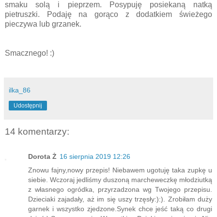
smaku solą i pieprzem. Posypuję posiekaną natką
pietruszki. Podaję na gorąco z dodatkiem świeżego
pieczywa lub grzanek.
Smacznego! :)
ilka_86
Udostępnij
14 komentarzy:
Dorota Ż
16 sierpnia 2019 12:26
Znowu fajny,nowy przepis! Niebawem ugotuję taka zupkę u
siebie. Wczoraj jedliśmy duszoną marcheweczkę młodziutką
z własnego ogródka, przyrzadzona wg Twojego przepisu.
Dzieciaki zajadały, aż im się uszy trzęsły:):). Zrobiłam duży
garnek i wszystko zjedzone.Synek chce jeść taką co drugi