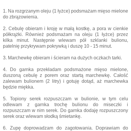
1. Na rozgrzanym oleju (1 łyżce) podsmażam mięso mielone
do zbrązowienia.
2. Cebulę obieram i kroję w małą kostkę, a pora w cienkie
półkrążki. Również podsmażam na oleju (1 łyżce) przez
kilka minut. Następnie wlewam pół szklanki bulionu,
patelnię przykrywam pokrywką i duszę 10 - 15 minut.
3. Marchewkę obieram i ścieram na dużych oczkach tarki.
4. Do garnka przekładam podsmażone mięso mielone,
duszoną cebulę z porem oraz startą marchewkę. Całość
zalewam bulionem (2 litry) i gotuję dotąd, aż marchewka
będzie miękka.
5. Topiony serek rozpuszczam w bulionie, w tym celu
odlewam z garnka trochę bulionu do miseczki i
rozpuszczam w nim serek. Do garnka dodaję rozpuszczony
serek oraz wlewam słodką śmietankę.
6. Zupę doprowadzam do zagotowania. Doprawiam do