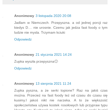
Anonimowy
3 listopada 2020 20:08
Jadlam w Niemczech. Przepyszna. a od jednej porcji raz
kiedys D.... nie urosnie. Czemu jak jedza fast foody o tym
ludzie nie mysla. Trzymam kciuki
Odpowiedz
Anonimowy
21 stycznia 2021 14:24
Zupka wyszła przepyszna🙂
Odpowiedz
Anonimowy
13 sierpnia 2021 11:24
Zupka pyszna, a że serki topione? Raz na jakiś czas
można. Przecież na fast foody też od czasu do czasu się
kusimy.I jakoś nikt nie narzeka. A to że większość
społeczeństwa używa kostek rosołowych lub przypraw typu
Vegeta czy Kucharek to jakoś cisza, tylko na serki huzia!