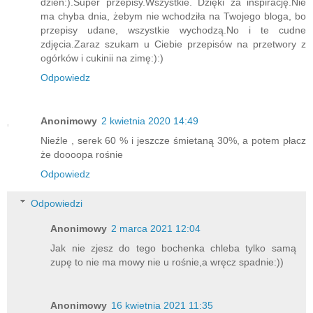
dzień:).Super przepisy.Wszystkie. Dzięki za inspirację.Nie
ma chyba dnia, żebym nie wchodziła na Twojego bloga, bo
przepisy udane, wszystkie wychodzą.No i te cudne
zdjęcia.Zaraz szukam u Ciebie przepisów na przetwory z
ogórków i cukinii na zimę:):)
Odpowiedz
Anonimowy
2 kwietnia 2020 14:49
Nieźle , serek 60 % i jeszcze śmietaną 30%, a potem płacz
że doooopa rośnie
Odpowiedz
Odpowiedzi
Anonimowy
2 marca 2021 12:04
Jak nie zjesz do tego bochenka chleba tylko samą
zupę to nie ma mowy nie u rośnie,a wręcz spadnie:))
Anonimowy
16 kwietnia 2021 11:35