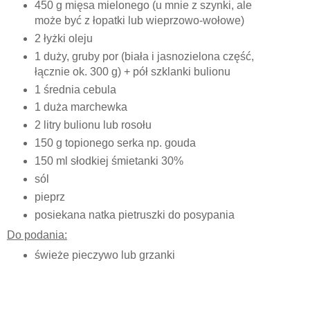
450 g mięsa mielonego (u mnie z szynki, ale
może być z łopatki lub wieprzowo-wołowe)
2 łyżki oleju
1 duży, gruby por (biała i jasnozielona część,
łącznie ok. 300 g) + pół szklanki bulionu
1 średnia cebula
1 duża marchewka
2 litry bulionu lub rosołu
150 g topionego serka np. gouda
150 ml słodkiej śmietanki 30%
sól
pieprz
posiekana natka pietruszki do posypania
Do podania:
świeże pieczywo lub grzanki