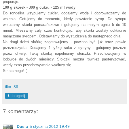
proporcje:
100 g skórek - 300 g cukru - 125 ml wody
Do rondelka wsypujemy cukier, dodajemy wodę i doprowadzamy do
wrzenia. Gotujemy do momentu, kiedy powstanie syrop. Do syropu
wrzucamy skórki pomarańczowe i gotujemy na małym ogniu 5 do 10
minut. Mieszamy cały czas kontrolując, aby skórki zostały dokładnie
nasączone syropem. Odstawiamy do wystudzenia do następnego dnia.
Na drugi dzień skórkę zagotowujemy - powinna być już teraz prawie
przezroczysta. Dodajemy 1 łyżkę soku z cytryny i gotujemy jeszcze
przez chwilę. Taką skórką napełniamy słoiczki. Przechowujemy w
lodówce do dwóch miesięcy. Słoiczki można również pasteryzować,
wtedy czas przechowywania wydłuży się.
Smacznego! :)
ilka_86
Udostępnij
7 komentarzy:
Dusia
5 stycznia 2012 19:49