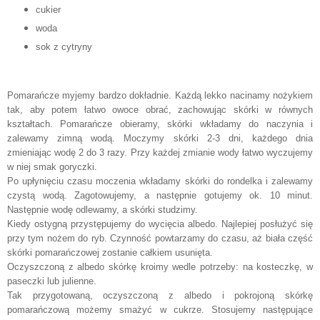
cukier
woda
sok z cytryny
Pomarańcze myjemy bardzo dokładnie. Każdą lekko nacinamy nożykiem
tak, aby potem łatwo owoce obrać, zachowując skórki w równych
kształtach. Pomarańcze obieramy, skórki wkładamy do naczynia i
zalewamy zimną wodą. Moczymy skórki 2-3 dni, każdego dnia
zmieniając wodę 2 do 3 razy. Przy każdej zmianie wody łatwo wyczujemy
w niej smak goryczki.
Po upłynięciu czasu moczenia wkładamy skórki do rondelka i zalewamy
czystą wodą. Zagotowujemy, a następnie gotujemy ok. 10 minut.
Następnie wodę odlewamy, a skórki studzimy.
Kiedy ostygną przystępujemy do wycięcia albedo. Najlepiej posłużyć się
przy tym nożem do ryb. Czynność powtarzamy do czasu, aż biała część
skórki pomarańczowej zostanie całkiem usunięta.
Oczyszczoną z albedo skórkę kroimy wedle potrzeby: na kosteczkę, w
paseczki lub julienne.
Tak przygotowaną, oczyszczoną z albedo i pokrojoną skórkę
pomarańczową możemy smażyć w cukrze. Stosujemy następujące