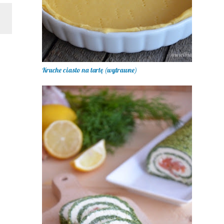
Kruche ciasto na tartę (wytrawne)