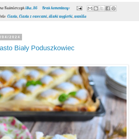
ona Kuśmierczyk
ilka_86
Brak komentarzy:
bels:
Ciasta
,
Ciasta z owocami
,
śliwki węgierki
,
wanilia
/04/2024
asto Biały Poduszkowiec