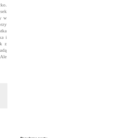
cko.
usek
my w
przy
stka
ka i
ek z
adą
 Ale