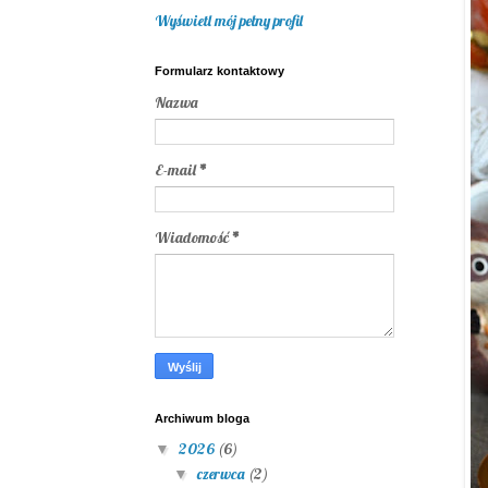
Wyświetl mój pełny profil
Formularz kontaktowy
Nazwa
E-mail
*
Wiadomość
*
Archiwum bloga
2026
(6)
▼
czerwca
(2)
▼