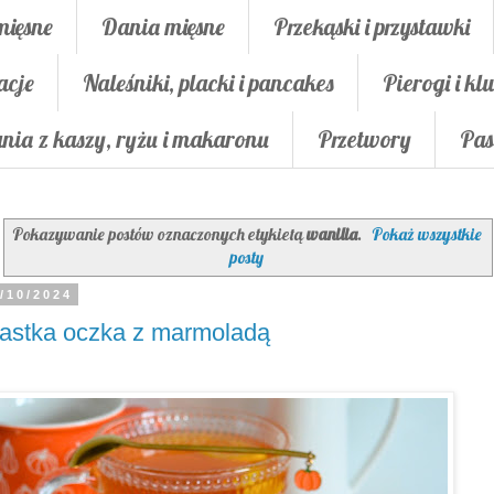
mięsne
Dania mięsne
Przekąski i przystawki
acje
Naleśniki, placki i pancakes
Pierogi i klu
nia z kaszy, ryżu i makaronu
Przetwory
Pas
Pokazywanie postów oznaczonych etykietą
wanilia
.
Pokaż wszystkie
posty
/10/2024
astka oczka z marmoladą