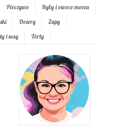
Pieczywo
Ryby i owoce morza
ski
Desery
Zupy
ty i sosy
Torty