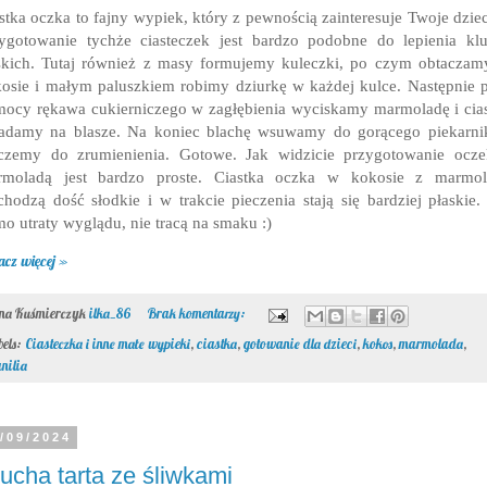
stka oczka to fajny wypiek, który z pewnością zainteresuje Twoje dzie
ygotowanie tychże ciasteczek jest bardzo podobne do lepienia kl
skich. Tutaj również z masy formujemy kuleczki, po czym obtacza
osie i małym paluszkiem robimy dziurkę w każdej kulce. Następnie 
ocy rękawa cukierniczego w zagłębienia wyciskamy marmoladę i cia
adamy na blasze. Na koniec blachę wsuwamy do gorącego piekarni
czemy do zrumienienia. Gotowe. Jak widzicie przygotowanie ocz
rmoladą jest bardzo proste. Ciastka oczka w kokosie z marmol
hodzą dość słodkie i w trakcie pieczenia stają się bardziej płaskie.
o utraty wyglądu, nie tracą na smaku :)
acz więcej »
ona Kuśmierczyk
ilka_86
Brak komentarzy:
bels:
Ciasteczka i inne małe wypieki
,
ciastka
,
gotowanie dla dzieci
,
kokos
,
marmolada
,
nilia
/09/2024
ucha tarta ze śliwkami