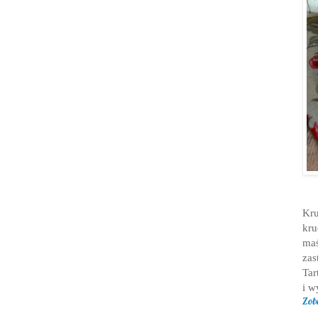
Kru
kru
maś
zas
Tar
i w
Zob