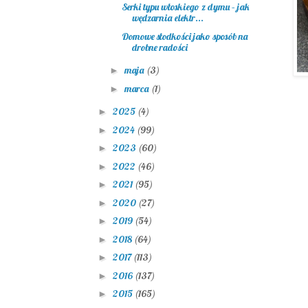
Serki typu włoskiego z dymu – jak
wędzarnia elektr...
Domowe słodkości jako sposób na
drobne radości
maja
(3)
►
marca
(1)
►
2025
(4)
►
2024
(99)
►
2023
(60)
►
2022
(46)
►
2021
(95)
►
2020
(27)
►
2019
(54)
►
2018
(64)
►
2017
(113)
►
2016
(137)
►
2015
(165)
►