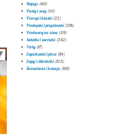
Napoje
(60)
Pasty i sosy
(43)
Pierogi i kluski
(22)
Przekąski i przystawki
(218)
Przetwory na zimę
(39)
Sałatki i surówki
(262)
Torty
(17)
Zapiekanki i pizze
(84)
Zupy i chłodniki
(123)
Śniadania i kolacje
(101)