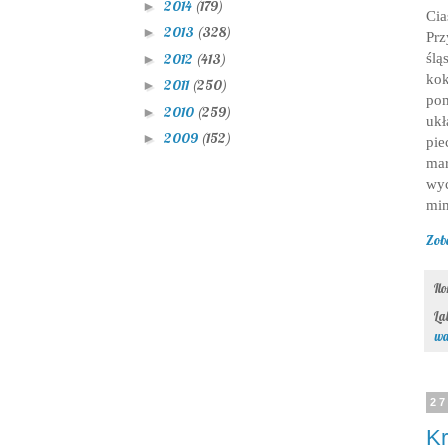
2014
(179)
►
Cia
2013
(328)
►
Prz
ślą
2012
(413)
►
kok
2011
(250)
►
pom
2010
(259)
►
ukł
2009
(152)
►
pie
ma
wyc
mim
Zob
Il
La
wa
27
Kr