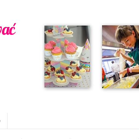
wać
w