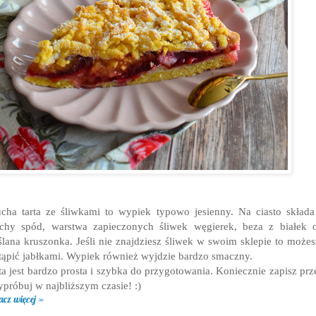
cha tarta ze śliwkami to wypiek typowo jesienny. Na ciasto składa
chy spód, warstwa zapieczonych śliwek węgierek, beza z białek 
lana kruszonka. Jeśli nie znajdziesz śliwek w swoim sklepie to możes
tąpić jabłkami. Wypiek również wyjdzie bardzo smaczny.
ta jest bardzo prosta i szybka do przygotowania. Koniecznie zapisz prz
ypróbuj w najbliższym czasie! :)
acz więcej »