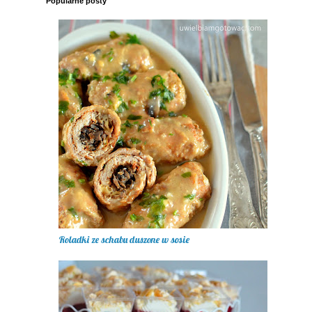
Popularne posty
Roladki ze schabu duszone w sosie