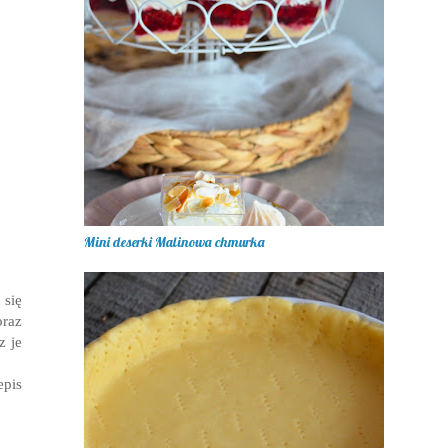
Mini deserki Malinowa chmurka
 się
oraz
z je
epis