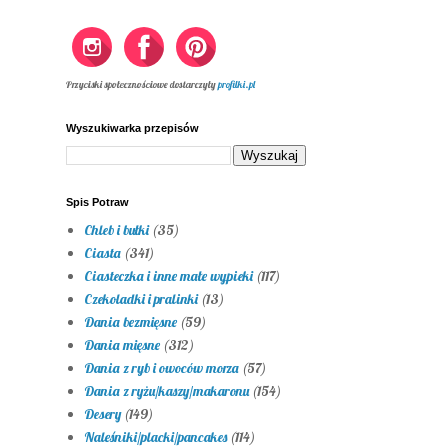
Przyciski społecznościowe dostarczyły
profilki.pl
Wyszukiwarka przepisów
Spis Potraw
Chleb i bułki
(35)
Ciasta
(341)
Ciasteczka i inne małe wypieki
(117)
Czekoladki i pralinki
(13)
Dania bezmięsne
(59)
Dania mięsne
(312)
Dania z ryb i owoców morza
(57)
Dania z ryżu/kaszy/makaronu
(154)
Desery
(149)
Naleśniki/placki/pancakes
(114)