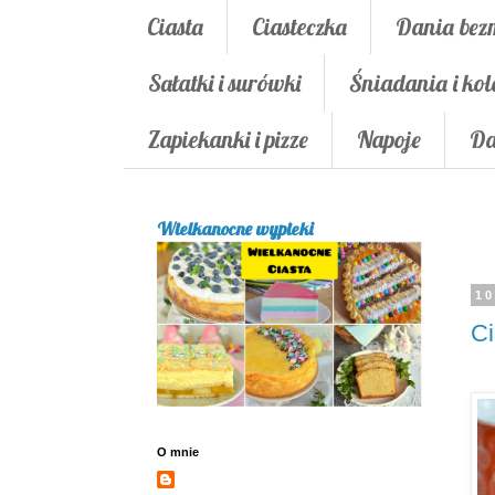
Ciasta
Ciasteczka
Dania bez
Sałatki i surówki
Śniadania i kol
Zapiekanki i pizze
Napoje
Da
Wielkanocne wypieki
10
Ci
O mnie