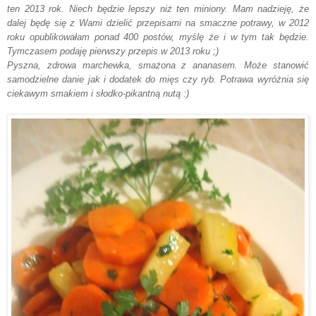
ten 2013 ro
k
. Niech będzie lepszy niż ten miniony. Mam nadzieję, że
dalej będę się z Wami dzieli
ć przepisami na smaczne potrawy, w
2012
roku
opubliko
wałam ponad 400
postów, m
y
ślę
że i w tym tak będzie.
Tymczasem podaję pierwszy
przepis w 2013 roku
;)
P
yszna, zdrowa marchewka, smażona z ananasem.
Może stanowić
samodzielne danie jak i dodatek do mięs czy ryb. Potrawa wyróżnia się
ciekawym smakiem
i
słodko-pikantną nutą
:)