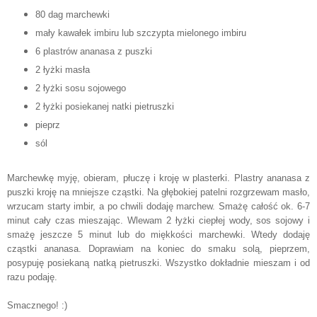
80 dag marchewki
mały kawałek imbiru lub szczypta mielonego imbiru
6 plastrów ananasa z puszki
2 łyżki masła
2 łyżki sosu sojowego
2 łyżki posiekanej natki pietruszki
pieprz
sól
Marchewkę myję, obieram, płuczę i kroję w plasterki. Plastry ananasa z
puszki kroję na mniejsze cząstki. Na głębokiej patelni rozgrzewam masło,
wrzucam starty imbir, a po chwili dodaję marchew. Smażę całość ok. 6-7
minut cały czas mieszając. Wlewam 2 łyżki ciepłej wody, sos sojowy i
smażę jeszcze 5 minut lub do miękkości marchewki. Wtedy dodaję
cząstki ananasa. Doprawiam na koniec do smaku solą, pieprzem,
posypuję posiekaną natką pietruszki. Wszystko dokładnie mieszam i od
razu podaję.
Smacznego! :)