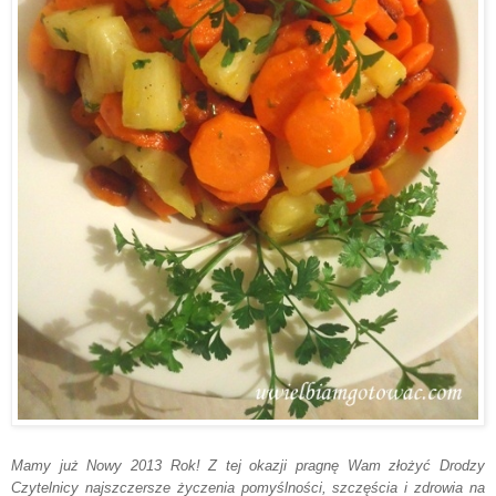
Mamy
już Nowy 2013 R
ok! Z tej okazji pragnę
Wam złożyć Drodzy
Czytelnic
y
najszczersze życzenia pomyślności, szczę
ścia i zdrowia
na