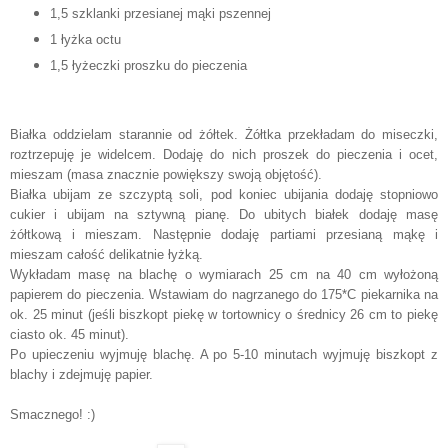
1,5 szklanki przesianej mąki
pszennej
1 łyżka octu
1,5 łyżeczki proszku do pieczenia
Białka oddzielam starannie od żółtek. Żółtka przekładam do miseczki,
roztrzepuję je widelcem. Dodaję do nich proszek do pieczenia i ocet,
mieszam (masa znacznie powiększy swoją objętość).
Białka ubijam ze szczyptą soli, pod koniec ubijania dodaję stopniowo
cukier i ubijam na sztywną pianę. Do ubitych białek dodaję masę
żółtkową i mieszam. Następnie dodaję partiami przesianą mąkę i
mieszam całość delikatnie łyżką.
Wykładam masę na blachę o wymiarach 25 cm na 40 cm wyłożoną
papierem do pieczenia. Wstawiam do nagrzanego do 175*C piekarnika na
ok. 25 minut (jeśli
biszkopt piekę w tortownicy o ś
rednicy 26 cm to piekę
ciasto ok. 45 minut)
.
Po upieczeniu wyjmuję blachę. A po 5-10 minutach wyjmuję biszkopt z
blachy i zdejmuję papier.
Smacznego! :)