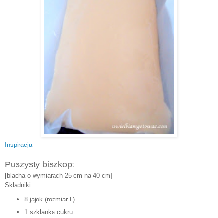
Inspiracja
Puszysty biszkopt
[b
lacha o wymiarach 25 cm na 40 cm]
Składniki:
8 jajek (rozmiar
L)
1 szklanka cukr
u