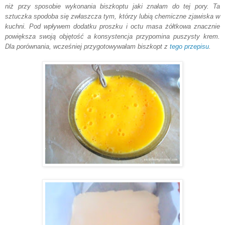
niż przy sposobie
wykonania biszkoptu jaki znałam do tej por
y. Ta
sztu
czka spodoba się zwłaszcza tym, którzy lubią chemiczne zjawiska w
kuchni. Pod wpływem dodatku proszku i octu masa
żółtkowa znacznie
powiększa swoją objętość
a konsysten
cja przypomina puszysty kre
m.
Dla porównania
, w
cześniej przyg
otowywałam biszkopt z
tego przepisu
.