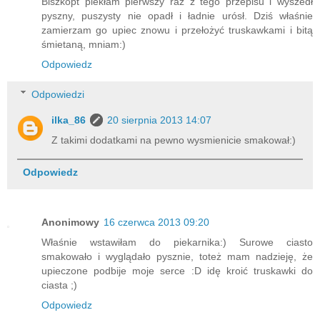
Biszkopt piekłam pierwszy raz z tego przepisu i wyszedł
pyszny, puszysty nie opadł i ładnie urósł. Dziś właśnie
zamierzam go upiec znowu i przełożyć truskawkami i bitą
śmietaną, mniam:)
Odpowiedz
Odpowiedzi
ilka_86
20 sierpnia 2013 14:07
Z takimi dodatkami na pewno wysmienicie smakował:)
Odpowiedz
Anonimowy
16 czerwca 2013 09:20
Właśnie wstawiłam do piekarnika:) Surowe ciasto
smakowało i wyglądało pysznie, toteż mam nadzieję, że
upieczone podbije moje serce :D idę kroić truskawki do
ciasta ;)
Odpowiedz