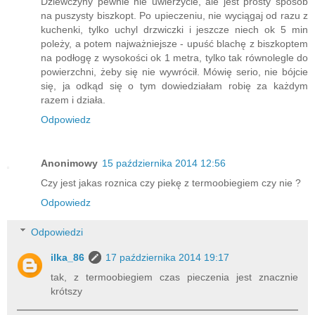
Dziewczyny pewnie nie uwierzycie, ale jest prosty sposób
na puszysty biszkopt. Po upieczeniu, nie wyciągaj od razu z
kuchenki, tylko uchyl drzwiczki i jeszcze niech ok 5 min
poleży, a potem najważniejsze - upuść blachę z biszkoptem
na podłogę z wysokości ok 1 metra, tylko tak równolegle do
powierzchni, żeby się nie wywrócił. Mówię serio, nie bójcie
się, ja odkąd się o tym dowiedziałam robię za każdym
razem i działa.
Odpowiedz
Anonimowy
15 października 2014 12:56
Czy jest jakas roznica czy piekę z termoobiegiem czy nie ?
Odpowiedz
Odpowiedzi
ilka_86
17 października 2014 19:17
tak, z termoobiegiem czas pieczenia jest znacznie
krótszy