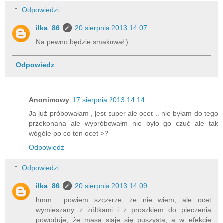
Odpowiedzi
ilka_86
20 sierpnia 2013 14:07
Na pewno będzie smakował:)
Odpowiedz
Anonimowy
17 sierpnia 2013 14:14
Ja już próbowałam , jest super ale ocet .. nie byłam do tego
przekonana ale wypróbowałm nie było go czuć ale tak
wógóle po co ten ocet >?
Odpowiedz
Odpowiedzi
ilka_86
20 sierpnia 2013 14:09
hmm... powiem szczerze, że nie wiem, ale ocet
wymieszany z żółtkami i z proszkiem do pieczenia
powoduje, że masa staje się puszysta, a w efekcie