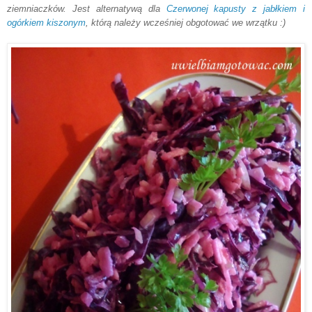
ziemniaczków. Jest alternatywą dla
Czerwonej
kapusty z jabłkiem i
ogórkiem kiszonym
, którą należy wcześniej obgotować
we wrzątku
:)