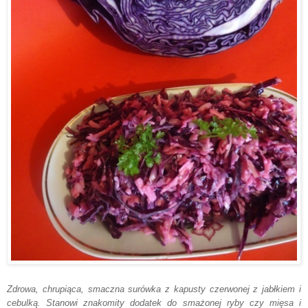
Zdrowa, chrupiąca, smaczna surówka z kapusty czerwonej z jabłkiem i
cebulką
.
Stanowi znakomity dodatek do smażonej ryby cz
y mięsa i