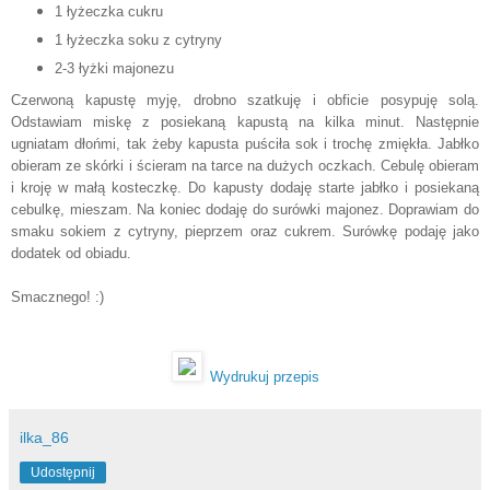
1 łyżecz
ka
cukru
1 łyżecz
ka
soku z cytryny
2-3 łyż
ki
majonezu
Czerwoną kapustę myję, drobno szatkuję i obficie posypuję solą.
Odstawiam miskę z posiekaną kapustą na kilka minut. Następnie
ugniatam dłońmi, tak żeby kapusta puściła sok i trochę zmiękła. Jabłko
obieram ze skórki i ścieram na tarce na dużych oczkach. Cebulę obieram
i kroję w małą kosteczkę. Do kapusty dodaję starte jabłko i posiekaną
cebulkę, mieszam. Na koniec dodaję do surówki majonez. Doprawiam do
smaku sokiem z cytryny, pieprzem oraz cukrem. Surówkę podaję jako
dodatek od obiadu.
Smacznego! :)
Wydrukuj przepis
ilka_86
Udostępnij