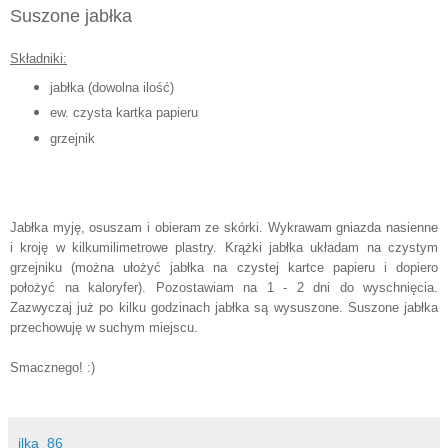
Suszone jabłka
Składniki:
jabłka (dowolna ilość)
ew. czysta kartka papieru
grzejnik
Jabłka myję, osuszam i obieram ze skórki. Wykrawam gniazda nasienne
i kroję w kilkumilimetrowe plastry. Krążki jabłka układam na czystym
grzejniku (można ułożyć jabłka na czystej kartce papieru i dopiero
położyć na kaloryfer). Pozostawiam na 1 - 2 dni do wyschnięcia.
Zazwyczaj już po kilku godzinach jabłka są wysuszone. Suszone jabłka
przechowuję w suchym miejscu.
Smacznego! :)
ilka_86