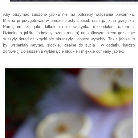
Aby otrzymać suszone jabłka nie ma potrzeby włączania piekarnika.
Można je przygotować w bardzo prosty sposób susząc je na grzejniku.
Pamiętam, że jako kilkuletnia dziewczynka rozkładałam razem z
Dziadkiem jabłka (odmiany szara reneta) na kaflowym piecu gdzie się
suszyły dotąd aż krążki się skurczyły i dobrze wyschły. Takie jabłka to
był wspaniały rarytas, słodkie, idealne do żucia i w dodatku bardzo
zdrowe :) Do suszenia wybierajcie słodkie i miękkie odmiany jabłek.