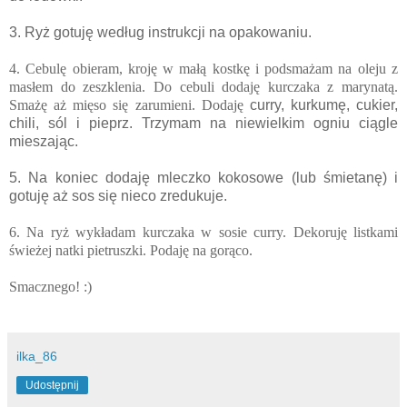
3. Ryż gotuję według instrukcji na opakowaniu.
4. Cebulę obieram, kroję w małą kostkę i podsmażam na oleju z
masłem do zeszklenia. Do cebuli dodaję kurczaka z marynatą.
Smażę aż mięso się zarumieni. Dodaję
curry, kurkumę, cukier,
chili, sól i pieprz. Trzymam na niewielkim ogniu ciągle
mieszając.
5. Na koniec dodaję mleczko kokosowe (lub śmietanę) i
gotuję aż sos się nieco zredukuje.
6. Na ryż wykładam kurczaka w sosie curry. Dekoruję listkami
świeżej natki pietruszki. Podaję na gorąco.
Smacznego! :)
ilka_86
Udostępnij