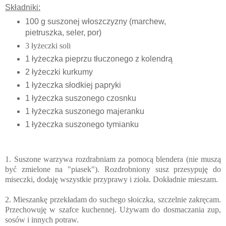
Składniki:
100 g suszonej włoszczyzny (marchew,
pietruszka, seler, por)
3 łyżeczki soli
1 łyżeczka pieprzu tłuczonego z kolendrą
2 łyżeczki kurkumy
1 łyżeczka słodkiej papryki
1 łyżeczka suszonego czosnku
1 łyżeczka suszonego majeranku
1 łyżeczka suszonego tymianku
1. Suszone warzywa rozdrabniam za pomocą blendera (nie muszą
być zmielone na "piasek"). Rozdrobniony susz przesypuję do
miseczki, dodaję wszystkie przyprawy i zioła. Dokładnie mieszam.
2. Mieszankę przekładam do suchego słoiczka, szczelnie zakręcam.
Przechowuję w szafce kuchennej. Używam do dosmaczania zup,
sosów i innych potraw.