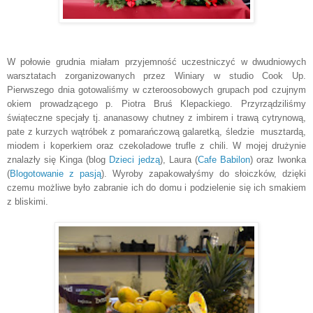
W połowie grudnia miałam przyjemność uczestniczyć w dwudniowych
warsztatach zorganizowanych przez Winiary w studio Cook Up.
Pierwszego dnia gotowaliśmy w czteroosobowych grupach pod czujnym
okiem prowadzącego p. Piotra Bruś Klepackiego. Przyrządziliśmy
świąteczne specjały tj. ananasowy chutney z imbirem i trawą cytrynową,
pate z kurzych wątróbek z pomarańczową galaretką, śledzie musztardą,
miodem i koperkiem oraz czekoladowe trufle z chili. W mojej drużynie
znalazły się Kinga (blog
Dzieci jedzą
), Laura (
Cafe Babilon
) oraz Iwonka
(
Blogotowanie z pasją
). Wyroby zapakowałyśmy do słoiczków, dzięki
czemu możliwe było zabranie ich do domu i podzielenie się ich smakiem
z bliskimi.