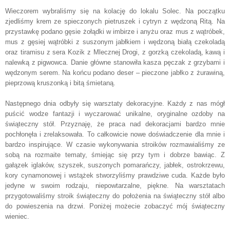
Wieczorem wybraliśmy się na kolację do lokalu Solec. Na początku
zjedliśmy k
rem ze spieczonych pietruszek i cytryn z wędzoną Ritą.
Na
przystawkę podano gęsie żołądki w imbirze i anyżu oraz mus z wątróbek,
mus z gęsiej wątróbki z suszonym jabłkiem i wędzoną białą czekoladą
oraz tiramisu z sera Kozik z Mlecznej Drogi, z gorzką czekoladą, kawą i
nalewką z pigwowca. Danie główne stanowiła kasza pęczak z grzybami i
wędzonym serem. Na końcu podano deser – pieczone jabłko z żurawiną,
pieprzową kruszonką i bitą śmietaną.
Następnego dnia odbyły się warsztaty dekoracyjne. Każdy z nas mógł
puścić wodze fantazji i wyczarować unikalne, oryginalne ozdoby na
świąteczny stół. Przyznaję, że praca nad dekoracjami bardzo mnie
pochłonęła i zrelaksowała. To całkowicie nowe doświadczenie dla mnie i
bardzo inspirujące. W czasie wykonywania stroików rozmawialiśmy ze
sobą na rozmaite tematy, śmiejąc się przy tym i dobrze bawiąc. Z
gałązek iglaków, szyszek, suszonych pomarańczy, jabłek, ostrokrzewu,
kory cynamonowej i wstążek stworzyliśmy prawdziwe cuda. Każde było
jedyne w swoim rodzaju, niepowtarzalne, piękne. Na warsztatach
przygotowaliśmy stroik świąteczny do położenia na świąteczny stół albo
do powieszenia na drzwi. Poniżej możecie zobaczyć mój świąteczny
wieniec.