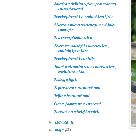
Sałatka z dzikim ryżem, pomarańczą
i pomidorkami
Kruche pierożki ze szpinakiem i fetą
Pieczeń z mięsa mielonego z cukinią
i papryką
Kolorowa pianka zebra
Kolorowe szaszłyki z kurczakiem,
cukinią i pomidor...
Kruche pierożki z nutellą
Sałatka ziemniaczana z kurczakiem,
rzodkiewką i sa...
Kotlety z jajek
Kopiec kreta z truskawkami
Trifle z truskawkami
Ciasto jogurtowe z owocami
Kurczak na młodej kapuście
czerwca
(11)
►
maja
(14)
►