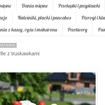
mięsne
Dania mięsne
Przekąski i przystawki
acje
Naleśniki, placki i pancakes
Pierogi i klu
nia z kaszy, ryżu i makaronu
Przetwory
Pas
/07/2015
ifle z truskawkami