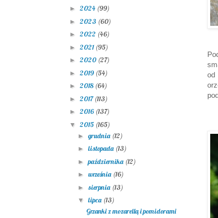
2024
(99)
►
2023
(60)
►
2022
(46)
►
2021
(95)
►
Pod
2020
(27)
►
sma
2019
(54)
►
od
orz
2018
(64)
►
pod
2017
(113)
►
2016
(137)
►
2015
(165)
▼
grudnia
(12)
►
listopada
(13)
►
października
(12)
►
września
(16)
►
sierpnia
(13)
►
lipca
(13)
▼
Grzanki z mozarellą i pomidorami