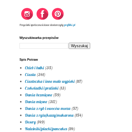
Przyciski społecznościowe dostarczyły
profilki.pl
Wyszukiwarka przepisów
Spis Potraw
Chleb i bułki
(35)
Ciasta
(341)
Ciasteczka i inne małe wypieki
(117)
Czekoladki i pralinki
(13)
Dania bezmięsne
(59)
Dania mięsne
(312)
Dania z ryb i owoców morza
(57)
Dania z ryżu/kaszy/makaronu
(154)
Desery
(149)
Naleśniki/placki/pancakes
(114)