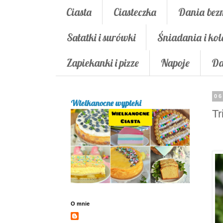
Ciasta
Ciasteczka
Dania bez
Sałatki i surówki
Śniadania i kol
Zapiekanki i pizze
Napoje
Da
06
Wielkanocne wypieki
Tr
O mnie