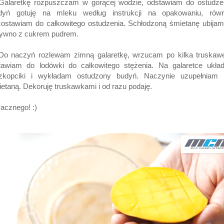
 Galaretkę rozpuszczam w gorącej wodzie, odstawiam do ostudzen
dyń gotuję na mleku według instrukcji na opakowaniu, równ
ostawiam do całkowitego ostudzenia. Schłodzoną śmietanę ubija
tywno z cukrem pudrem.
 Do naczyń rozlewam zimną galaretkę, wrzucam po kilka truskawe
tawiam do lodówki do całkowitego stężenia. Na galaretce ukła
szkopciki i wykładam ostudzony budyń. Naczynie uzupełniam b
etaną. Dekoruję truskawkami i od razu podaję.
acznego! :)