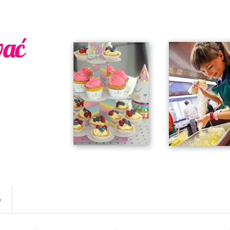
wać
w