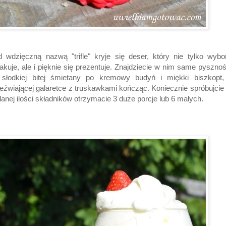
 wdzięczną nazwą "trifle" kryje się deser, który nie tylko wybo
kuje, ale i pięknie się prezentuje. Znajdziecie w nim same pysznoś
 słodkiej bitej śmietany po kremowy budyń i miękki biszkopt,
eźwiającej galaretce z truskawkami kończąc. Koniecznie spróbujcie 
anej ilości składników otrzymacie 3 duże porcje lub 6 małych.