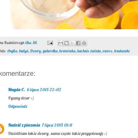
ona Kuśmierczyk
ilka_86
bels:
Anglia
,
budyń
,
Desery
,
galaretka
,
kremówka
,
kuchnie świata
,
owoce
,
truskawki
komentarze:
Magda C.
6 lipca 2015 22:02
Pyszny deser :)
Odpowiedz
Radość z pieczenia
7 lipca 2015 01:11
Uwielbiam takie desery, sama często takie przygotowuję :)