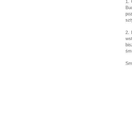
1.
Bu
poz
sz
2.
ws
bi
śmi
Sm