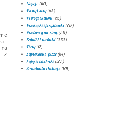
Napoje
(60)
Pasty i sosy
(43)
Pierogi i kluski
(22)
Przekąski i przystawki
(218)
Przetwory na zimę
(39)
rnie
Sałatki i surówki
(262)
ci -
Torty
(17)
 na
Zapiekanki i pizze
(84)
:) Z
Zupy i chłodniki
(123)
Śniadania i kolacje
(101)