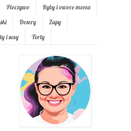
Pieczywo
Ryby i owoce morza
ski
Desery
Zupy
ty i sosy
Torty