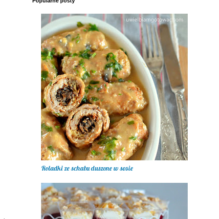
Popularne posty
Roladki ze schabu duszone w sosie