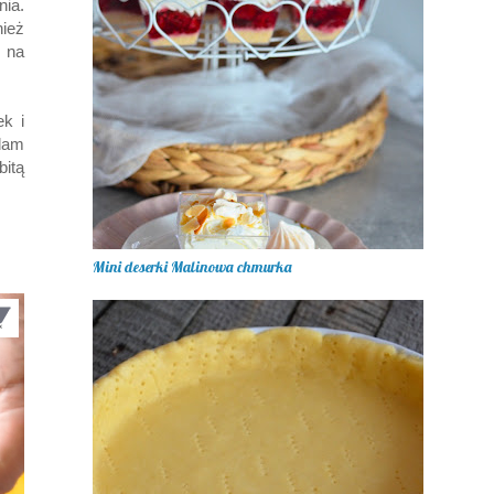
ia.
ież
m na
k i
dam
itą
Mini deserki Malinowa chmurka