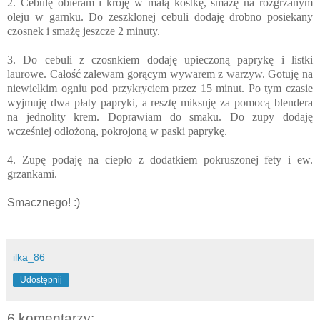
2. Cebulę obieram i kroję w małą kostkę, smażę na rozgrzanym
oleju w garnku. Do zeszklonej cebuli dodaję drobno posiekany
czosnek i smażę jeszcze 2 minuty.
3. Do cebuli z czosnkiem dodaję upieczoną paprykę i listki
laurowe. Całość zalewam gorącym wywarem z warzyw. Gotuję na
niewielkim ogniu pod przykryciem przez 15 minut. Po tym czasie
wyjmuję dwa płaty papryki, a resztę miksuję za pomocą blendera
na jednolity krem. Doprawiam do smaku. Do zupy dodaję
wcześniej odłożoną, pokrojoną w paski paprykę.
4. Zupę podaję na ciepło z dodatkiem pokruszonej fety i ew.
grzankami.
Smacznego! :)
ilka_86
Udostępnij
6 komentarzy: