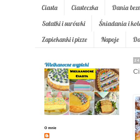
Ciasta
Ciasteczka
Dania bez
Sałatki i surówki
Śniadania i kol
Zapiekanki i pizze
Napoje
Da
24
Wielkanocne wypieki
Ci
O mnie