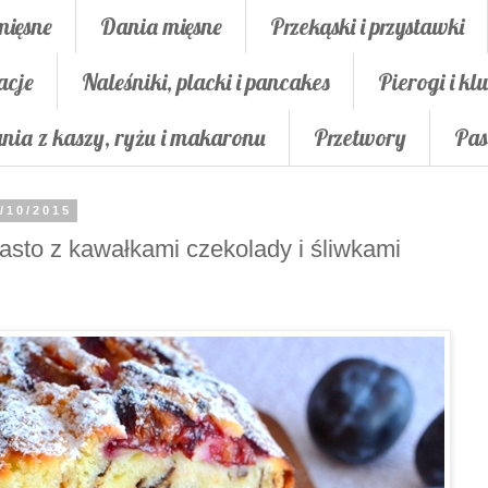
mięsne
Dania mięsne
Przekąski i przystawki
acje
Naleśniki, placki i pancakes
Pierogi i klu
nia z kaszy, ryżu i makaronu
Przetwory
Pas
/10/2015
asto z kawałkami czekolady i śliwkami