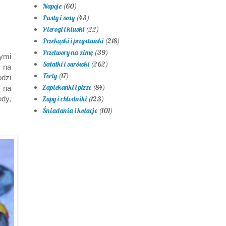
Napoje
(60)
Pasty i sosy
(43)
Pierogi i kluski
(22)
Przekąski i przystawki
(218)
Przetwory na zimę
(39)
ymi
Sałatki i surówki
(262)
 na
Torty
(17)
odzi
Zapiekanki i pizze
(84)
 na
ody,
Zupy i chłodniki
(123)
Śniadania i kolacje
(101)