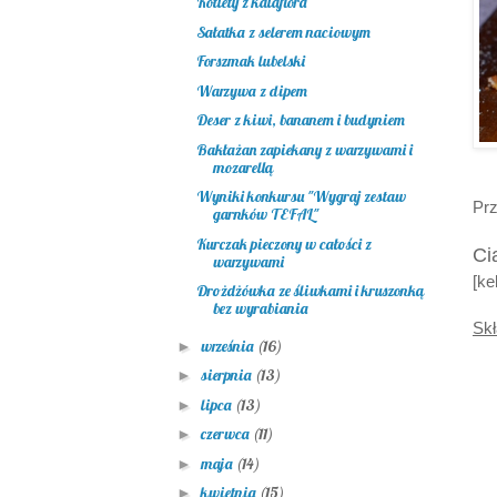
Kotlety z kalafiora
Sałatka z selerem naciowym
Forszmak lubelski
Warzywa z dipem
Deser z kiwi, bananem i budyniem
Bakłażan zapiekany z warzywami i
mozarellą
Wyniki konkursu "Wygraj zestaw
Prz
garnków TEFAL"
Kurczak pieczony w całości z
Ci
warzywami
[k
Drożdżówka ze śliwkami i kruszonką
bez wyrabiania
Skł
września
(16)
►
sierpnia
(13)
►
lipca
(13)
►
czerwca
(11)
►
maja
(14)
►
kwietnia
(15)
►