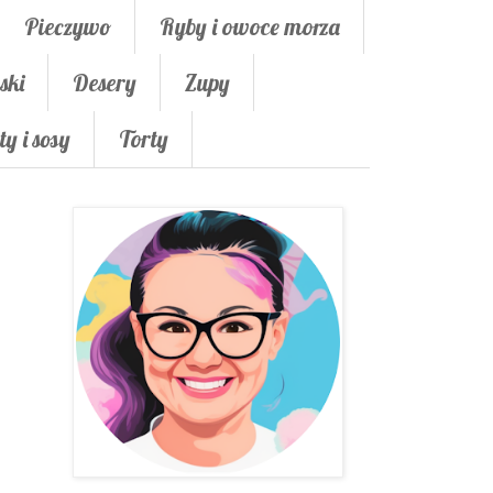
Pieczywo
Ryby i owoce morza
ski
Desery
Zupy
ty i sosy
Torty