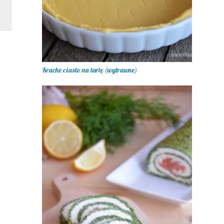
Kruche ciasto na tartę (wytrawne)