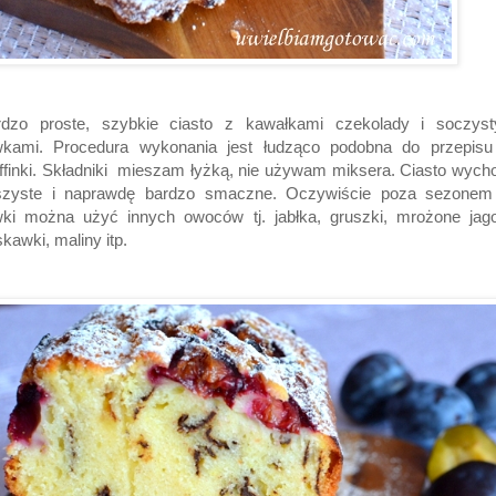
rdzo proste, szybkie ciasto z kawałkami czekolady i soczyst
iwkami. Procedura wykonania jest łudząco podobna do przepisu
finki. Składniki mieszam łyżką, nie używam miksera. Ciasto wych
szyste i naprawdę bardzo smaczne. Oczywiście poza sezonem
wki można użyć innych owoców tj. jabłka, gruszki, mrożone jag
skawki, maliny itp.