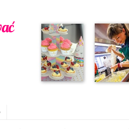
wać
w