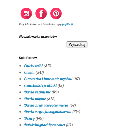
Przyciski społecznościowe dostarczyły
profilki.pl
Wyszukiwarka przepisów
Spis Potraw
Chleb i bułki
(35)
Ciasta
(341)
Ciasteczka i inne małe wypieki
(117)
Czekoladki i pralinki
(13)
Dania bezmięsne
(59)
Dania mięsne
(312)
Dania z ryb i owoców morza
(57)
Dania z ryżu/kaszy/makaronu
(154)
Desery
(149)
Naleśniki/placki/pancakes
(114)