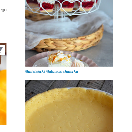
ego
Mini deserki Malinowa chmurka