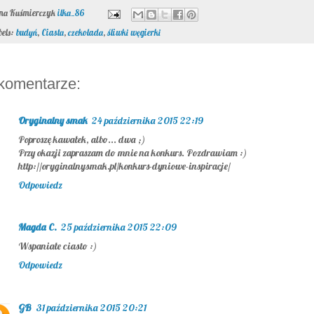
ona Kuśmierczyk
ilka_86
bels:
budyń
,
Ciasta
,
czekolada
,
śliwki węgierki
komentarze:
Oryginalny smak
24 października 2015 22:19
Poproszę kawałek, albo... dwa ;)
Przy okazji zapraszam do mnie na konkurs. Pozdrawiam :)
http://oryginalnysmak.pl/konkurs-dyniowe-inspiracje/
Odpowiedz
Magda C.
25 października 2015 22:09
Wspaniałe ciasto :)
Odpowiedz
GB
31 października 2015 20:21