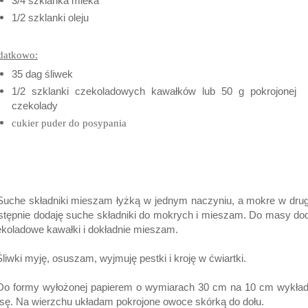
3/4 szklanka mleka
1/2 szklanki oleju
datkowo:
35 dag śliwek
1/2 szklanki czekoladowych kawałków lub 50 g pokrojonej
czekolady
cukier puder do posypania
Suche składniki mieszam łyżką w jednym naczyniu, a mokre w dru
tępnie dodaję suche składniki do mokrych i mieszam. Do masy do
koladowe kawałki i dokładnie mieszam.
Śliwki myję, osuszam, wyjmuję pestki i kroję w ćwiartki.
 Do formy wyłożonej papierem o wymiarach 30 cm na 10 cm wykła
ę. Na wierzchu układam pokrojone owoce skórką do dołu.