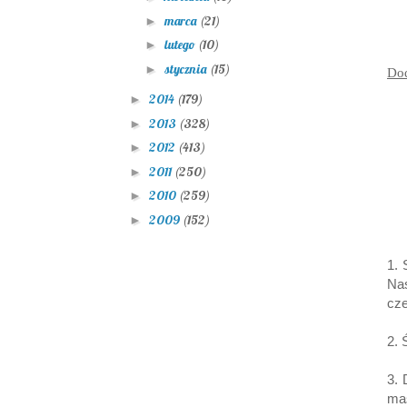
marca
(21)
►
lutego
(10)
►
stycznia
(15)
►
Do
2014
(179)
►
2013
(328)
►
2012
(413)
►
2011
(250)
►
2010
(259)
►
2009
(152)
►
1. 
Nas
cze
2. 
3.
mas