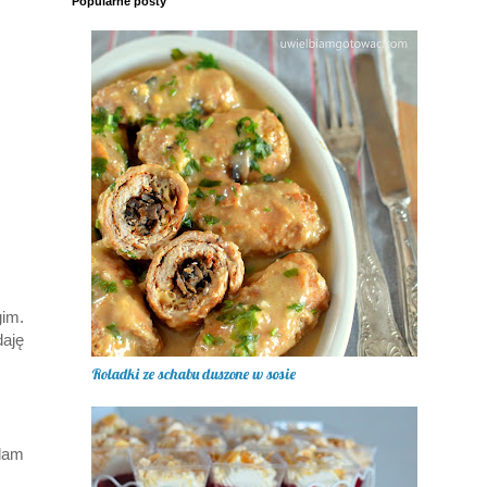
Popularne posty
gim.
daję
Roladki ze schabu duszone w sosie
dam