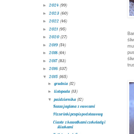
2024
(99)
►
2023
(60)
►
2022
(46)
►
2021
(95)
►
Ba
2020
(27)
►
śl
2019
(54)
►
muf
pu
2018
(64)
►
śli
2017
(113)
►
tru
2016
(137)
►
2015
(165)
▼
grudnia
(12)
►
listopada
(13)
►
października
(12)
▼
Kasza jaglana z owocami
Pizzerinki przepis podstawowy
Ciasto z kawałkami czekolady i
śliwkami