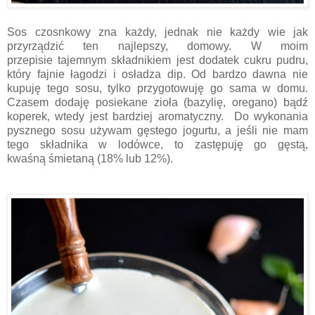
Sos czosnkowy zna każdy, jednak nie każdy wie jak
przyrządzić ten najlepszy, domowy. W moim
przepisie tajemnym składnikiem jest dodatek cukru pudru,
który fajnie łagodzi i osładza dip. Od bardzo
dawna nie
kupuję tego sosu, tylko przygotowuję go sama w domu.
Czasem dodaję posiekane zioła (bazylię, oregano) bądź
koperek, wtedy jest bardziej aromatyczny. Do wykonania
pysznego sosu używam gęstego jogurtu, a jeśli nie mam
tego składnika w lodówce, to zastępuję go gęstą,
kwaśną śmietaną (18% lub 12%).