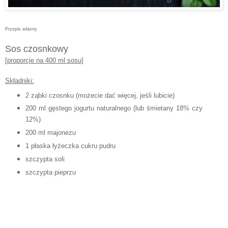
Przepis własny
Sos czosnkowy
[proporcje na 400 ml sosu]
Składniki:
2 ząbki czosnku (możecie dać więcej, jeśli lubicie)
200 ml gęstego jogurtu naturalnego
(lub
śmietany 18% czy
12%)
200 ml majonezu
1 płaska łyżeczka cukru pudru
s
zcz
ypta soli
szczypta pieprzu