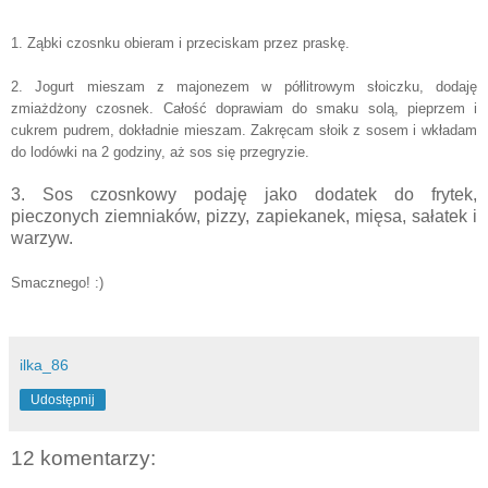
1. Ząbki czosnku obieram i przeciskam przez praskę.
2. Jogurt mieszam z majonezem w półlitrowym słoiczku, dodaję
zmiażdżony czosnek. Całość doprawiam do smaku solą, pieprzem i
cukrem pudrem, dokładnie mieszam. Zakręcam słoik z sosem i wkładam
do lodówki na 2 godziny, aż sos się przegryzie.
3. Sos czosnkowy podaję jako dodatek do frytek,
pieczonych ziemniaków, pizzy, zapiekanek, mięsa, sałatek i
warzyw.
Smacznego! :)
ilka_86
Udostępnij
12 komentarzy: