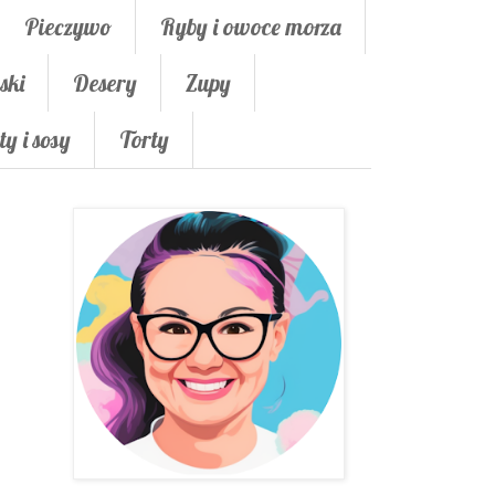
Pieczywo
Ryby i owoce morza
ski
Desery
Zupy
ty i sosy
Torty