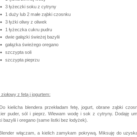
3 łyżeczki soku z cytryny
1 duży lub 2 małe ząbki czosnku
3 łyżki oliwy z oliwek
1 łyżeczka cukru pudru
dwie gałązki świeżej bazylii
gałązka świeżego oregano
szczypta soli
szczypta pieprzu
 ziołowy z fetą i jogurtem:
Do kielicha blendera przekładam fetę, jogurt, obrane ząbki czos
ier puder, sól i pieprz. Wlewam wodę i sok z cytryny. Dodaję u
tki bazylii i oregano (same listki bez łodyżek).
 Blender włączam, a kielich zamykam pokrywą. Miksuję do uzyska