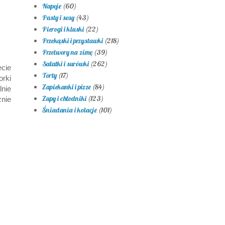
Napoje
(60)
Pasty i sosy
(43)
Pierogi i kluski
(22)
Przekąski i przystawki
(218)
Przetwory na zimę
(39)
Sałatki i surówki
(262)
ecie
Torty
(17)
rki
Zapiekanki i pizze
(84)
lnie
Zupy i chłodniki
(123)
nie
Śniadania i kolacje
(101)