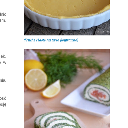
nio
zem,
Kruche ciasto na tartę (wytrawne)
ek.
ję w
nia,
łość
uję