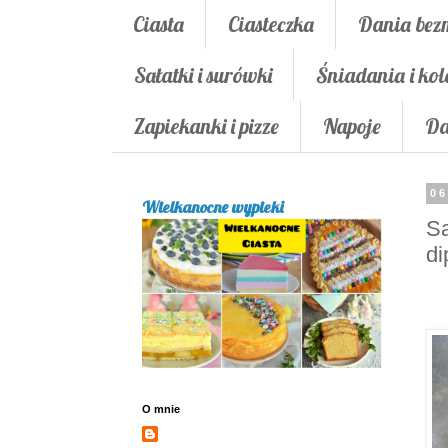
Ciasta
Ciasteczka
Dania bez
Sałatki i surówki
Śniadania i kol
Zapiekanki i pizze
Napoje
Da
06
Wielkanocne wypieki
Sa
d
O mnie