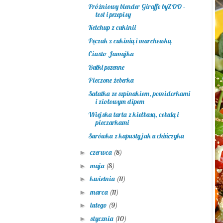
Próżniowy blender Giraffe byZOO -
test i przepisy
Ketchup z cukinii
Pęczak z cukinią i marchewką
Ciasto Jamajka
Bułki pszenne
Pieczone żeberka
Sałatka ze szpinakiem, pomidorkami
i ziołowym dipem
Wiejska tarta z kiełbasą, cebulą i
pieczarkami
Surówka z kapusty jak u chińczyka
czerwca
(8)
►
maja
(8)
►
kwietnia
(11)
►
marca
(11)
►
lutego
(9)
►
stycznia
(10)
►