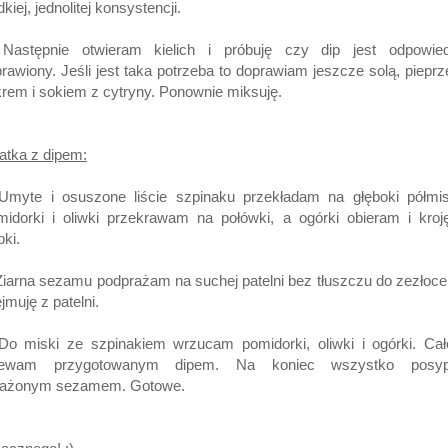
dkiej, jednolitej konsystencji.
 Następnie otwieram kielich i próbuję czy dip jest odpowied
rawiony. Jeśli jest taka potrzeba to doprawiam jeszcze solą, piepr
rem i sokiem z cytryny. Ponownie miksuję.
atka z dipem:
 Umyte i osuszone liście szpinaku przekładam na głęboki półmis
idorki i oliwki przekrawam na połówki, a ogórki obieram i kro
pki.
Ziarna sezamu podprażam na suchej patelni bez tłuszczu do zezłoce
jmuję z patelni.
Do miski ze szpinakiem wrzucam pomidorki, oliwki i ogórki. Ca
lewam przygotowanym dipem. Na koniec wszystko posyp
rażonym sezamem. Gotowe.