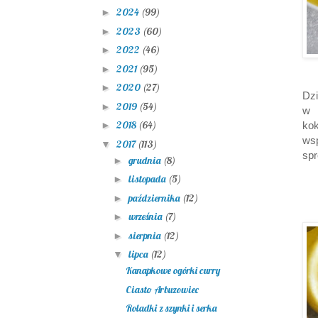
2024
(99)
►
2023
(60)
►
2022
(46)
►
2021
(95)
►
2020
(27)
►
Dzi
2019
(54)
►
w 
2018
(64)
kok
►
ws
2017
(113)
▼
spr
grudnia
(8)
►
listopada
(5)
►
października
(12)
►
września
(7)
►
sierpnia
(12)
►
lipca
(12)
▼
Kanapkowe ogórki curry
Ciasto Arbuzowiec
Roladki z szynki i serka