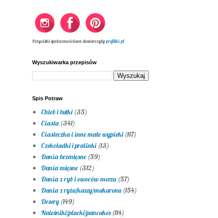
Przyciski społecznościowe dostarczyły
profilki.pl
Wyszukiwarka przepisów
Spis Potraw
Chleb i bułki
(35)
Ciasta
(341)
Ciasteczka i inne małe wypieki
(117)
Czekoladki i pralinki
(13)
Dania bezmięsne
(59)
Dania mięsne
(312)
Dania z ryb i owoców morza
(57)
Dania z ryżu/kaszy/makaronu
(154)
Desery
(149)
Naleśniki/placki/pancakes
(114)