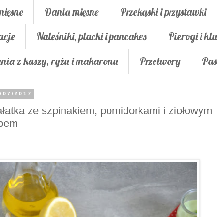
mięsne
Dania mięsne
Przekąski i przystawki
acje
Naleśniki, placki i pancakes
Pierogi i klu
nia z kaszy, ryżu i makaronu
Przetwory
Pas
/07/2017
łatka ze szpinakiem, pomidorkami i ziołowym
ipem