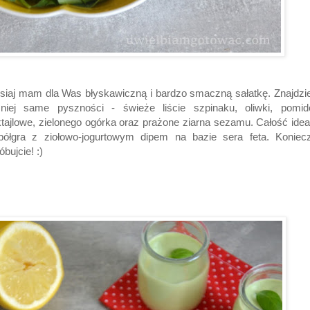
siaj mam dla Was błyskawiczną i bardzo smaczną sałatkę. Znajdzi
niej same pyszności - świeże liście szpinaku, oliwki, pomido
tajlowe, zielonego ogórka oraz prażone ziarna sezamu. Całość idea
półgra z ziołowo-jogurtowym dipem na bazie sera feta. Koniecz
óbujcie! :)