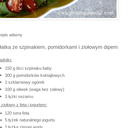
epis własny
łatka ze szpinakiem, pomidorkami i ziołowym dipem
adniki:
150 g liści szpinaku baby
300 g pomidorków koktajlowych
1 szklarniowy ogórek
100 g oliwek (waga bez zalewy)
3 łyżki sezamu
 ziołowy z fetą i jogurtem:
120 sera feta
5 łyżek naturalnego jogurtu
1 łyżka zimnej wody