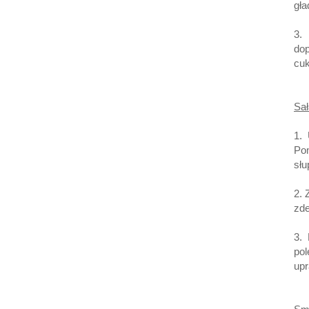
gła
3.
dop
cuk
Sał
1.
Pom
słu
2. 
zde
3. 
po
up