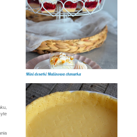
Mini deserki Malinowa chmurka
nku,
myte
nia