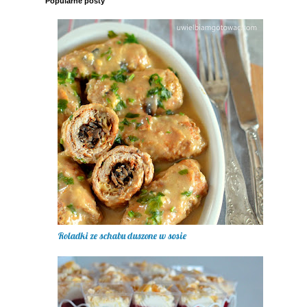
Popularne posty
Roladki ze schabu duszone w sosie