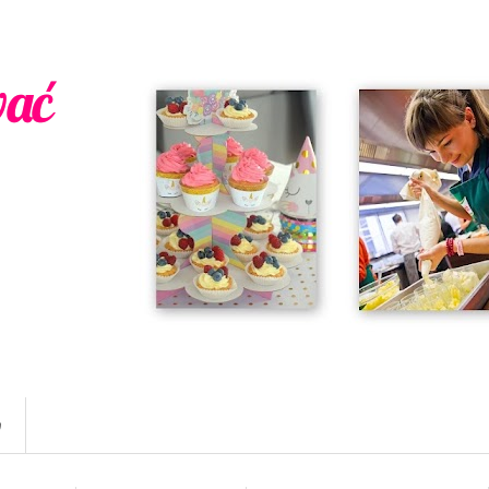
wać
w