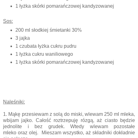
1 łyżka skórki pomarańczowej kandyzowanej
Sos:
200 ml słodkiej śmietanki 30%
3 jajka
1 czubata łyżka cukru pudru
1 łyżka cukru waniliowego
1 łyżka skórki pomarańczowej kandyzowanej
Naleśniki:
1. Mąkę przesiewam z solą do miski, wlewam 250 ml mleka,
wbijam jajko. Całość roztrzepuję rózgą, aż ciasto będzie
jednolite i bez grudek. Wtedy wlewam pozostałe
mleko oraz olej. Mieszam wszystko, aż składniki dokładnie