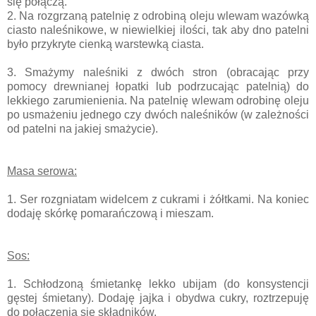
się połączą.
2. Na rozgrzaną patelnię z odrobiną oleju wlewam wazówką
ciasto naleśnikowe, w niewielkiej ilości, tak aby dno patelni
było przykryte cienką warstewką ciasta.
3. Smażymy naleśniki z dwóch stron (obracając przy
pomocy drewnianej łopatki lub podrzucając patelnią) do
lekkiego zarumienienia. Na patelnię wlewam odrobinę oleju
po usmażeniu jednego czy dwóch naleśników (w zależności
od patelni na jakiej smażycie).
Masa serowa:
1. Ser rozgniatam widelcem z cukrami i żółtkami. Na koniec
dodaję skórkę pomarańczową i mieszam.
Sos:
1. Schłodzoną śmietankę lekko ubijam (do konsystencji
gęstej śmietany). Dodaję jajka i obydwa cukry, roztrzepuję
do połączenia się składników.