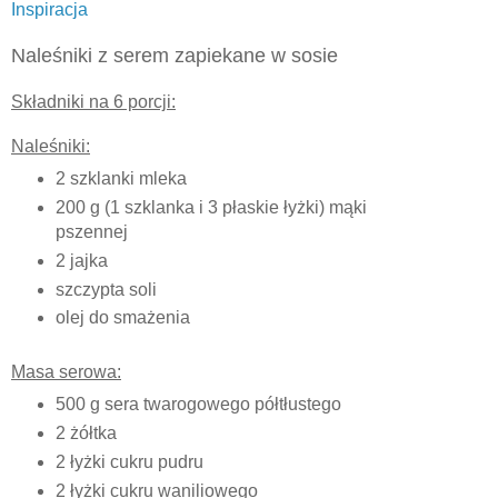
Inspiracja
Naleśniki z serem zapiekane w sosie
Składniki na 6 porcji:
Naleśniki:
2 szklanki mleka
200 g (1 szklanka i 3 płaskie łyżki) mąki
pszennej
2 jajka
szczypta soli
olej do smażenia
Masa serowa:
500 g sera twarogowego półtłustego
2 żółtka
2 łyżki cukru pudru
2 łyżki cukru waniliowego