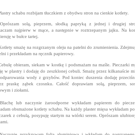
Plastry schabu rozbijam tłuczkiem z obydwu stron na cienkie kotlety.
Oprószam solą, pieprzem, słodką papryką z jednej i drugiej str
aczam najpierw w mące, a następnie w roztrzepanym jajku. Na ko
ieruję w bułce tartej.
Kotlety smażę na rozgrzanym oleju na patelni do zrumienienia.
Zdejmu
elni i przekładam na ręcznik papierowy.
Cebulę obieram, siekam w kostkę i podsmażam na maśle. Pieczarki m
ję w plastry i dodaję do zeszklonej cebuli. Smażę przez kilkanaście m
odparowania wody z grzybów. Pod koniec duszenia dodaję przeciśn
zez praskę ząbek czosnku. Całość doprawiam solą, pieprzem, so
owym i ziołami.
 Blachę lub naczynie żaroodporne wykładam papierem do pieczen
adam obsmażone kotlety schabu. Na każdy plaster mięsa wykładam po
czarek z cebulą, posypuję startym na wiórki serem. Oprószam ulubio
łami.
 Naczynie przykrywam folią aluminiową i wkładam do nagrzanego