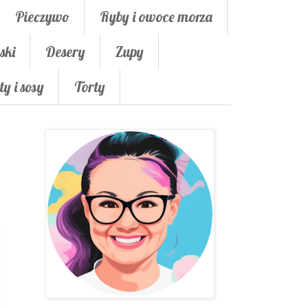
Pieczywo
Ryby i owoce morza
ski
Desery
Zupy
ty i sosy
Torty