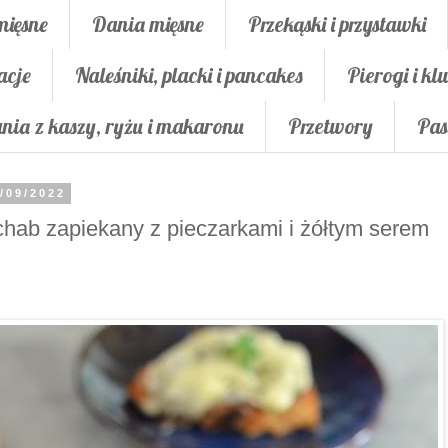
mięsne
Dania mięsne
Przekąski i przystawki
acje
Naleśniki, placki i pancakes
Pierogi i klu
nia z kaszy, ryżu i makaronu
Przetwory
Pas
/09/2022
hab zapiekany z pieczarkami i żółtym serem