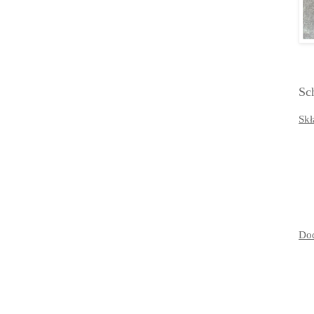
Sc
Skł
Dod