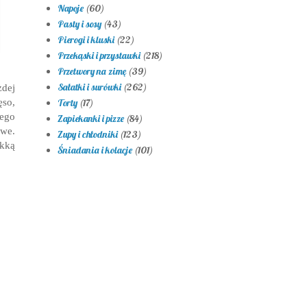
Napoje
(60)
Pasty i sosy
(43)
Pierogi i kluski
(22)
Przekąski i przystawki
(218)
Przetwory na zimę
(39)
Sałatki i surówki
(262)
żdej
so,
Torty
(17)
ego
Zapiekanki i pizze
(84)
owe.
Zupy i chłodniki
(123)
ekką
Śniadania i kolacje
(101)