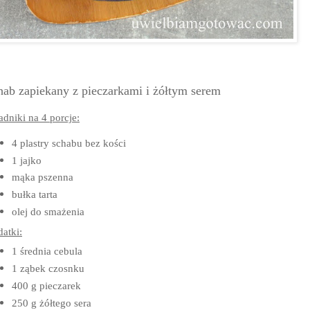
hab zapiekany z pieczarkami i żółtym serem
adniki na 4 porcje:
4 plastry schabu bez kości
1 jajko
mąka pszenna
bułka tarta
olej do smażenia
atki:
1 średnia cebula
1 ząbek czosnku
400 g pieczarek
250 g żółtego sera