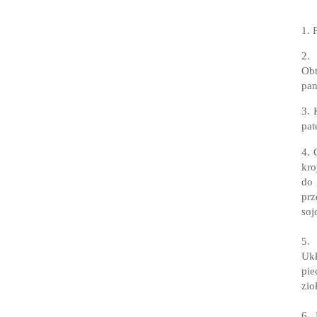
1. 
2. 
Obt
pan
3. 
pat
4. 
kro
do 
pr
soj
5.
Ukł
pie
zio
6.