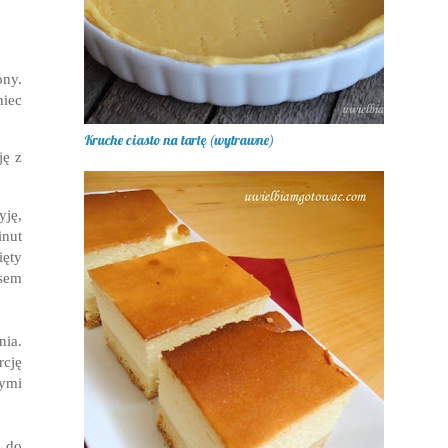
ony.
niec
Kruche ciasto na tartę (wytrawne)
ję z
yję,
inut
ięty
sem
ia.
rcję
nymi
 do