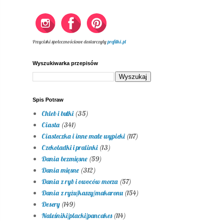
Przyciski społecznościowe dostarczyły
profilki.pl
Wyszukiwarka przepisów
Spis Potraw
Chleb i bułki
(35)
Ciasta
(341)
Ciasteczka i inne małe wypieki
(117)
Czekoladki i pralinki
(13)
Dania bezmięsne
(59)
Dania mięsne
(312)
Dania z ryb i owoców morza
(57)
Dania z ryżu/kaszy/makaronu
(154)
Desery
(149)
Naleśniki/placki/pancakes
(114)