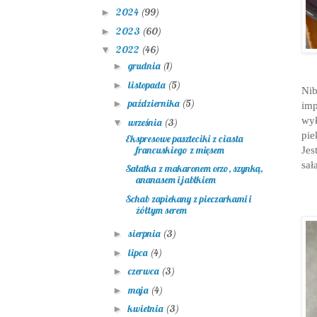
2024
(99)
►
2023
(60)
►
2022
(46)
▼
grudnia
(1)
►
listopada
(5)
►
Nib
października
(5)
►
im
wy
września
(3)
▼
pie
Ekspresowe paszteciki z ciasta
Jes
francuskiego z mięsem
sał
Sałatka z makaronem orzo, szynką,
ananasem i jabłkiem
Schab zapiekany z pieczarkami i
żółtym serem
sierpnia
(3)
►
lipca
(4)
►
czerwca
(3)
►
maja
(4)
►
kwietnia
(3)
►