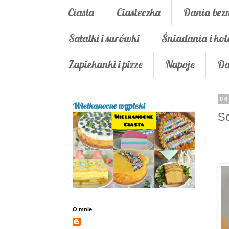
Ciasta
Ciasteczka
Dania bez
Sałatki i surówki
Śniadania i kol
Zapiekanki i pizze
Napoje
Da
06
Wielkanocne wypieki
Sc
O mnie