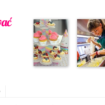
wać
w