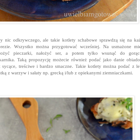
y nic odkrywczego, ale takie kotlety schabowe sprawdzą się na ka
prezie. Wszystko można przygotować wcześniej. Na usmażone mię
łożyć pieczarki, nałożyć ser, a potem tylko wsunąć do gorąc
karnika. Taką propozycję możecie również podać jako danie obiad
t sycące, treściwe i bardzo smaczne. Takie kotlety można podać z l
atką z warzyw i sałaty np. grecką i/lub z opiekanymi ziemniaczkami.