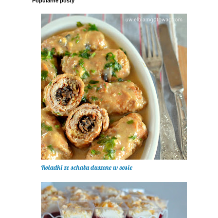
Popularne posty
Roladki ze schabu duszone w sosie