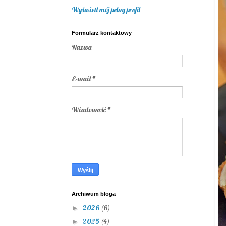
Wyświetl mój pełny profil
Formularz kontaktowy
Nazwa
E-mail
*
Wiadomość
*
Archiwum bloga
2026
(6)
►
2025
(4)
►