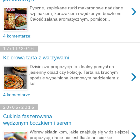
›
Pyszne, zapiekane rurki makaronowe nadziane
szpinakiem, kurczakiem i wędzonym boczkiem.
Całość zalana aromatycznym, pomidor...
4 komentarze:
17/11/2016
Kolorowa tarta z warzywami
Dzisiejsza propozycja to idealny pomysł na
›
jesienny obiad czy kolację. Tarta na kruchym
spodzie wypełniona kremowym nadzieniem z
kol...
4 komentarze:
20/05/2016
Cukinia faszerowana
wędzonym boczkiem i serem
›
Wbrew składnikom, jakie znajdują się w dzisiejszej
propozycji, danie nie jest tłuste ani ciężkie.