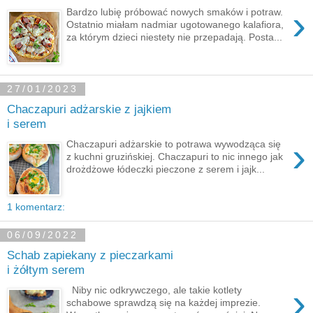
›
Bardzo lubię próbować nowych smaków i potraw.
Ostatnio miałam nadmiar ugotowanego kalafiora,
za którym dzieci niestety nie przepadają. Posta...
27/01/2023
Chaczapuri adżarskie z jajkiem
i serem
›
Chaczapuri adżarskie to potrawa wywodząca się
z kuchni gruzińskiej. Chaczapuri to nic innego jak
drożdżowe łódeczki pieczone z serem i jajk...
1 komentarz:
06/09/2022
Schab zapiekany z pieczarkami
i żółtym serem
›
Niby nic odkrywczego, ale takie kotlety
schabowe sprawdzą się na każdej imprezie.