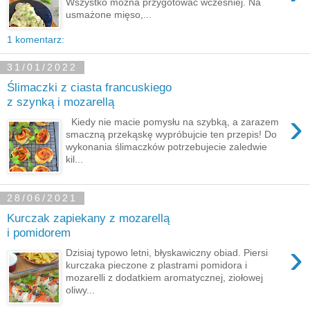
Wszystko można przygotować wcześniej. Na
usmażone mięso,...
1 komentarz:
31/01/2022
Ślimaczki z ciasta francuskiego
z szynką i mozarellą
›
Kiedy nie macie pomysłu na szybką, a zarazem
smaczną przekąskę wypróbujcie ten przepis! Do
wykonania ślimaczków potrzebujecie zaledwie
kil...
28/06/2021
Kurczak zapiekany z mozarellą
i pomidorem
›
Dzisiaj typowo letni, błyskawiczny obiad. Piersi
kurczaka pieczone z plastrami pomidora i
mozarelli z dodatkiem aromatycznej, ziołowej
oliwy...