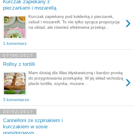
Kurczak zapiekany z
pieczarkami i mozarellą
›
Kurczak zapiekany pod kołderką z pieczarek,
cebuli i mozarelli. To nie tylko sycąca propozycja
na obiad, ale również efektowna przekąs...
1 komentarz:
07/06/2017
Rollsy z tortilli
Mam dzisiaj dla Was błyskawiczną i bardzo prostą
›
do przygotowania przekąskę. W jej skład wchodzą
placki tortilla, szynka, mozare...
3 komentarze:
20/02/2017
Cannelloni ze szpinakiem i
kurczakiem w sosie
pomidorowym